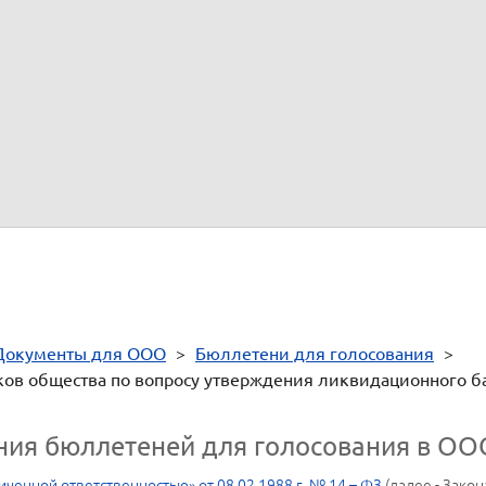
(голосующий вправе выбрать только один вариант голосования)
"ПРОТИВ"
осуществляется путем внесения знака (V) в квадрат с выбранным Вами вариа
(подпись)
быть подписан участников (представителем участника). Неподп
считается недействительным!
Документы для ООО
>
Бюллетени для голосования
>
ков общества по вопросу утверждения ликвидационного б
ния бюллетеней для голосования в ОО
ниченной ответственностью» от 08.02.1988 г. № 14 – ФЗ
(далее - Зако