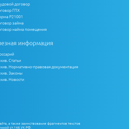
удовой договор
говор ГПХ
рма Р21001
говор займа
говор найма помещения
лезная информация
оссарий
хив. Статьи
хив. Нормативно-правовая документация
хив. Законы
хив. Новости
айта, а также заимствование фрагментов текстов
нной ст.146 УК РФ.