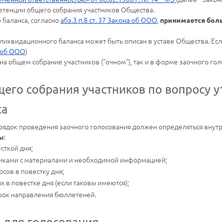
етенции общего собрания участников Общества.
баланса, согласно
абз.3 п.8 ст. 37 Закона об ООО
,
принимается бол
иквидационного баланса может быть описан в уставе Общества. Если
а об ООО
)
а общем собрание участников ("очном"), так и в форме заочного голо
его собрания участников по вопросу 
са
ядок проведения заочного голосования должен определяться внут
:
ы
сткой дня;
никами с материалами и необходимой информацией;
сов в повестку дня;
 в повестке дня (если таковы имеются);
срок направления бюллетеней.
 для голосования