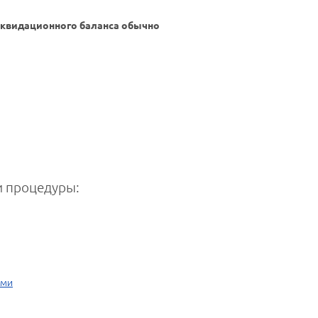
иквидационного баланса обычно
 процедуры:
ами