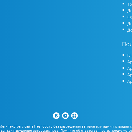
Тр
До
Фо
До
До
По
Гл
Ар
Ар
Ар
Ар
х текстов с сайта freshdoc.ru без разрешения авторов или администрации с
ться как нарушение авторских прав. Помните об ответственности, предусмотре