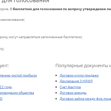
форме. В
бюллетене для голосования по вопросу утверждения л
 наименование;
торому могут направляться заполненные бюллетени;
су;
уют:
Популярные документы и
елению чистой прибыли
Договор купли продажи
Декларация 3 НДФЛ
22 года
Счет фактура
ликвидации общества
Договор аренды
ОО
Договор займа между физ лиц