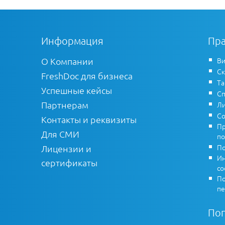
Информация
Пра
О Компании
Ви
Ск
FreshDoc для бизнеса
Т
Успешные кейсы
Сп
Партнерам
Ли
Со
Контакты и реквизиты
Пр
Для СМИ
по
По
Лицензии и
Ин
сертификаты
co
По
пе
По