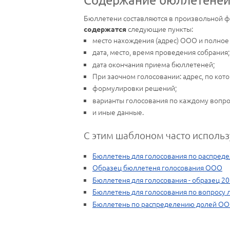
Бюллетени составляются в произвольной 
следующие пункты:
содержатся
место нахождения (адрес) ООО и полное
дата, место, время проведения собрания;
дата окончания приема бюллетеней;
При заочном голосовании: адрес, по ко
формулировки решений;
варианты голосования по каждому вопро
и иные данные.
С этим шаблоном часто использ
Бюллетень для голосования по распред
Образец бюллетеня голосования ООО
Бюллетеня для голосования - образец 20
Бюллетень для голосования по вопросу 
Бюллетень по распределению долей О