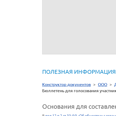
"ЗА"
(голосование 
Участник (представитель)
Бюллетень для голосования должен 
ПОЛЕЗНАЯ ИНФОРМАЦИЯ
Конструктор документов
>
ООО
>
Бюллетень для голосования участни
Основания для составле
В
под.12 п.2 ст.33 ФЗ «Об обществах с огра