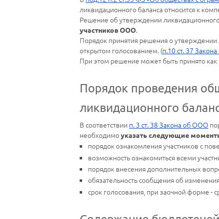
ликвидационного баланса относится к комп
Решение об утверждении ликвидационного 
.
участников ООО
Порядок принятия решения о утверждении л
открытом голосованием. (
п.10 ст. 37 Закон
При этом решение может быть принято как н
Порядок проведения общ
ликвидационного балан
В соответствии
п. 3 ст. 38 Закона об ООО
пор
необходимо
указать следующие момент
порядок ознакомления участников с пове
возможность ознакомиться всеми участ
порядок внесения дополнительных вопро
обязательность сообщения об изменениях
срок голосования, при заочной форме - 
Содержание бюллетеней