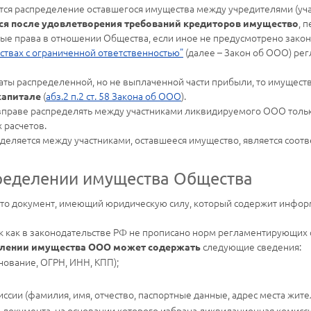
ся распределение оставшегося имущества между учредителями (уча
, 
ся после удовлетворения требований кредиторов имущество
ные права в отношении Общества, если иное не предусмотрено зак
ествах с ограниченной ответственностью"
(далее – Закон об ООО) ре
аты распределенной, но не выплаченной части прибыли, то имущест
(
абз.2 п.2 ст. 58 Закона об ООО
).
капитале
вправе распределять между участниками ликвидируемого ООО только
 расчетов.
деляется между участниками, оставшееся имущество, является соотв
пределении имущества Общества
это документ, имеющий юридическую силу, который содержит инфор
ак как в законодательстве РФ не прописано норм регламентирующих 
следующие сведения:
делении имущества ООО может содержать
ование, ОГРН, ИНН, КПП);
сии (фамилия, имя, отчество, паспортные данные, адрес места жительс
 документа, на основании которого избрана ликвидационная комисс