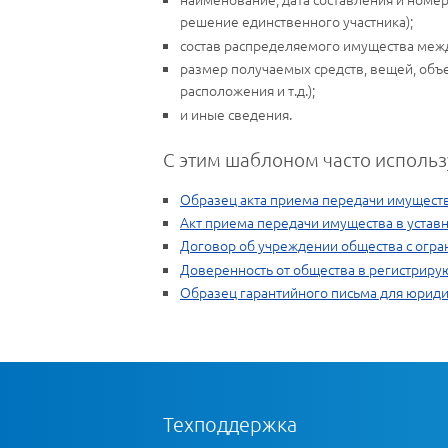
решение единственного участника);
состав распределяемого имущества межд
размер получаемых средств, вещей, объе
расположения и т.д.);
и иные сведения.
С этим шаблоном часто использ
Образец акта приема передачи имущест
Акт приема передачи имущества в уста
Договор об учреждении общества с огра
Доверенность от общества в регистриру
Образец гарантийного письма для юриди
Техподдержка