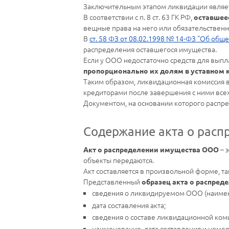
Заключительным этапом ликвидации являет
В соответствии с п. 8 ст. 63 ГК РФ,
оставшее
вещные права на него или обязательствен
В
ст. 58 ФЗ от 08.02.1998 № 14-ФЗ "Об общ
распределения оставшегося имущества.
Если у ООО недостаточно средств для выпл
пропорционально их долям в уставном 
Таким образом, ликвидационная комиссия 
кредиторами после завершения с ними всех
Документом, на основании которого распре
Содержание акта о рас
– 
Акт о распределении имущества ООО
объекты передаются.
Акт составляется в произвольной форме, т
Представленный
образец акта о распре
сведения о ликвидируемом ООО (наимен
дата составления акта;
сведения о составе ликвидационной комис
наименование, дата составления и номер