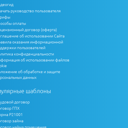
деогид
ачать руководство пользователя
арифы
особы оплаты
цензионный договор (оферта)
глашение об использовании Сайта
авила оказания информационной
ддержки пользователей
литика конфиденциальности
формация об использовании файлов
okie
ложение об обработке и защите
рсональных данных
пулярные шаблоны
удовой договор
говор ГПХ
рма Р21001
говор займа
говор найма помещения