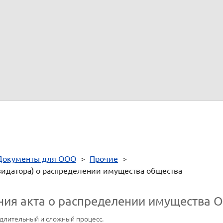
 Общества, единственный участник -
,
года рождения, ИНН
, п
олучает следующее имущество (активы) Общества:
е характеристики имущества/имущественных прав/денежных
Сто
средств
Документы для ООО
>
Прочие
>
идатора) о распределении имущества общества
ния акта о распределении имущества 
 длительный и сложный процесс.