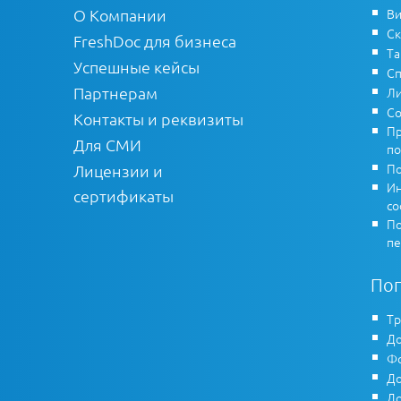
О Компании
Ви
Ск
FreshDoc для бизнеса
Т
Успешные кейсы
Сп
Партнерам
Ли
Со
Контакты и реквизиты
Пр
Для СМИ
по
По
Лицензии и
Ин
сертификаты
co
По
пе
По
Тр
До
Фо
До
До