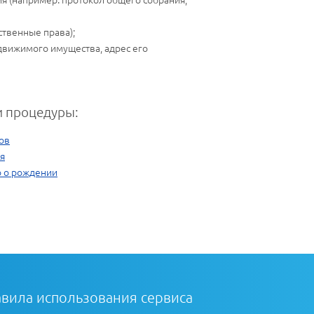
твенные права);
едвижимого имущества, адрес его
 процедуры:
ов
я
о о рождении
вила использования сервиса