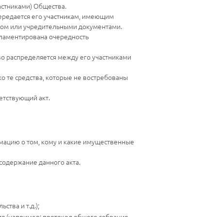
стниками) Общества.
передается его участникам, имеющим
оном или учредительными документами.
гламентирована очередность
во распределяется между его участниками
 те средства, которые не востребованы
етствующий акт.
мацию о том, кому и какие имущественные
содержание данного акта.
тва и т.д.);
ия (например: протокол общего собрания,