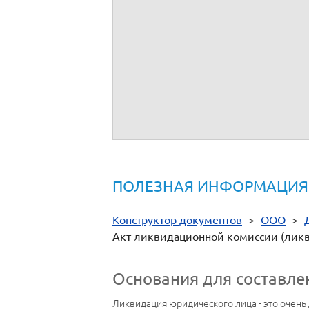
В результате распределения имущества
зарегистрированный(ая) по адресу,
, п
Наименование и индивидуальны
№
Ликвидатор
(подпись)
ПОЛЕЗНАЯ ИНФОРМАЦИЯ
Конструктор документов
>
ООО
>
Акт ликвидационной комиссии (ликв
Основания для составле
Ликвидация юридического лица - это очень