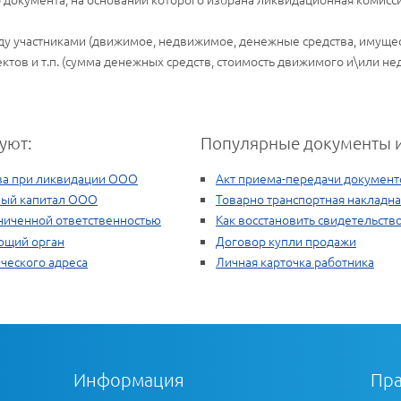
у участниками (движимое, недвижимое, денежные средства, имущес
ктов и т.п. (сумма денежных средств, стоимость движимого и\или н
уют:
Популярные документы и
ва при ликвидации ООО
Акт приема-передачи документ
вный капитал ООО
Товарно транспортная накладна
ниченной ответственностью
Как восстановить свидетельств
ющий орган
Договор купли продажи
ческого адреса
Личная карточка работника
Информация
Пра