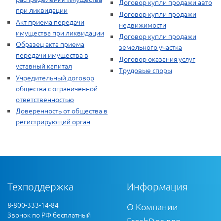
Договор купли продажи авто
при ликвидации
Договор купли продажи
Акт приема передачи
недвижимости
имущества при ликвидации
Договор купли продажи
Образец акта приема
земельного участка
передачи имущества в
Договор оказания услуг
уставный капитал
Трудовые споры
Учредительный договор
общества с ограниченной
ответственностью
Доверенность от общества в
регистрирующий орган
Техподдержка
Информация
8-800-333-14-84
О Компании
Звонок по РФ бесплатный
FreshDoc для