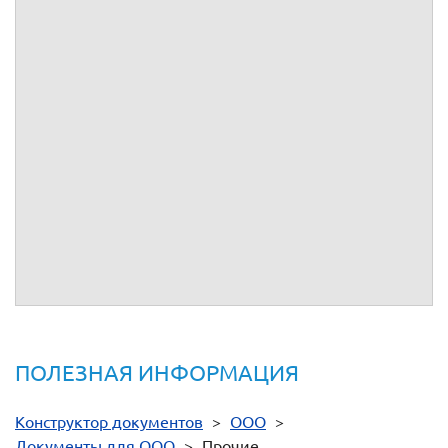
Гарантийное письмо
Список участников Общества
Доверенность на представление интересов в
регистрирующем органе
Устав
Договор об учреждении
Приказ о назначении единоличного исполнительного
органа
Акт приема-передачи имущества, вносимого в качестве
оплаты доли в уставной капитал Общества
Корпоративный договор
ПОЛЕЗНАЯ ИНФОРМАЦИЯ
Конструктор документов
>
ООО
>
Документы для ООО
>
Прочие