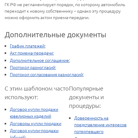
ГК РФ не регламентирует порядок, по которому автомобиль
переходит к новому собственнику – однако эту процедуру
можно оформить актом приема-передачи.
Дополнительные документы
График платежей
;
Акт приема-передачи
;
Дополнительное соглашение
;
Протокол разногласий
;
Протокол согласования разногласий
;
С этим шаблоном часто
Популярные
используют:
документы и
процедуры:
Договор купли продажи
ювелирных изделий
Доверенность на
Договоры купли продажи
представление интересов
Договор купли-продажи
потерпевшего
(общий)