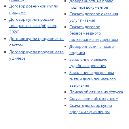
Доверенность на право
Договор розничной купли-
подписи документов
продажи
Скачать договор оказания
Договор купли продажи
услуг питания
товарного знака (образец
Скачать договор
2026)
безвозмездного
Договор купли продажи авто
пользования имуществом
с актом
Доверенности на право
Договор купли продажи авто
подписи
у дилера
Заявление о выдаче
судебного решения
Заявление о досрочном
снятии дисциплинарного
взыскания
Приказ об отзыве из отпуска
Соглашение об отступном
Скачать договор купли
продажи с физ лицом