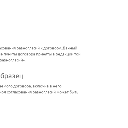
ласования разногласий к договору. Данный
ые пункты договора приняты в редакции той
разногласий».
образец
аемого договора, включив в него
кол согласования разногласий может быть