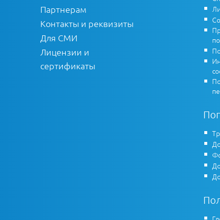
Партнерам
Ли
Со
Контакты и реквизиты
Пр
Для СМИ
по
По
Лицензии и
Ин
сертификаты
co
По
пе
По
Тр
До
Фо
До
До
По
Гл