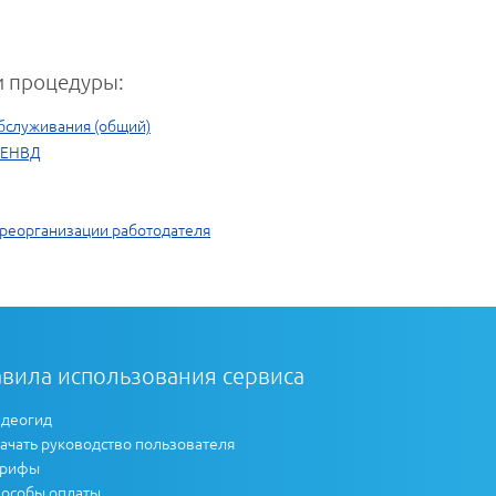
 процедуры:
обслуживания (общий)
и ЕНВД
реорганизации работодателя
вила использования сервиса
деогид
ачать руководство пользователя
арифы
особы оплаты