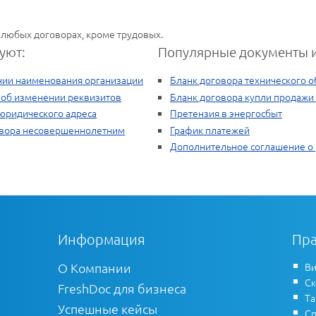
 любых договорах, кроме трудовых.
уют:
Популярные документы и
нии наименования организации
Бланк договора технического 
 об изменении реквизитов
Бланк договора купли продаж
юридического адреса
Претензия в энергосбыт
овора несовершеннолетним
График платежей
Дополнительное соглашение о 
Информация
Пра
О Компании
Ви
Ск
FreshDoc для бизнеса
Т
Успешные кейсы
Сп