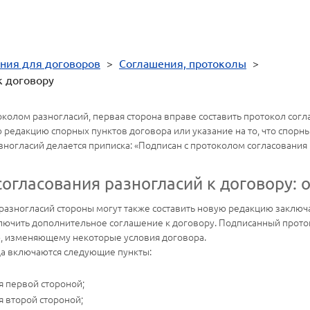
ния для договоров
>
Соглашения, протоколы
>
к договору
околом разногласий, первая сторона вправе составить протокол сог
редакцию спорных пунктов договора или указание на то, что спорн
зногласий делается приписка: «Подписан с протоколом согласования 
согласования разногласий к договору: 
разногласий стороны могут также составить новую редакцию заключ
ключить дополнительное соглашение к договору. Подписанный прото
, изменяющему некоторые условия договора.
да включаются следующие пункты:
я первой стороной;
я второй стороной;