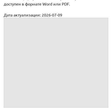
доступен в формате Word или PDF.
Дата актуализации: 2026-07-09
Приложения для договоров
Акты
Графики
Заявления, заявки
Отчеты
Прочие документы
Соглашения, протоколы
Спецификации, перечни, описания
Технические задания