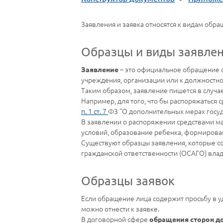
Заявления и заявка относятся к видам обра
Образцы и виды заявле
– это официальное обращение о
Заявление
учреждения, организации или к должностно
Таким образом, заявление пишется в случае
Например, для того, что бы распоряжаться
п. 1 ст. 7
ФЗ "О дополнительных мерах госуд
В заявлении о распоряжении средствами м
условий, образование ребенка, формирова
Существуют образцы заявления, которые со
гражданской ответственности (ОСАГО) вла
Образцы заявок
Если обращение лица содержит просьбу в у
можно отнести к заявке.
В договорной сфере
обращения сторон д