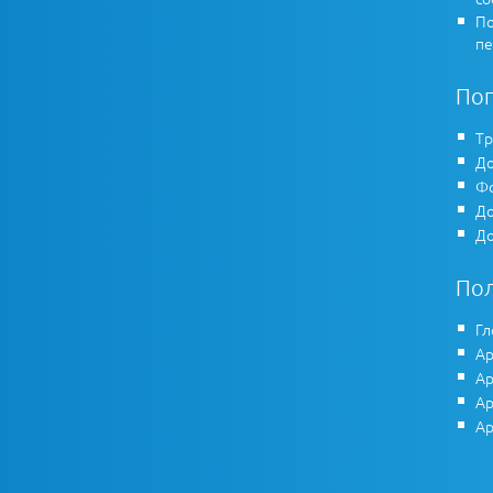
По
пе
По
Тр
До
Фо
До
До
По
Гл
Ар
Ар
Ар
Ар