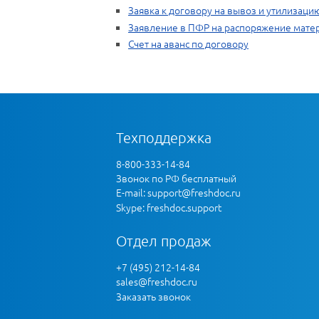
Заявка к договору на вывоз и утилизаци
Заявление в ПФР на распоряжение мате
Счет на аванс по договору
Техподдержка
8-800-333-14-84
Звонок по РФ бесплатный
E-mail:
support@freshdoc.ru
Skype: freshdoc.support
Отдел продаж
+7 (495) 212-14-84
sales@freshdoc.ru
Заказать звонок