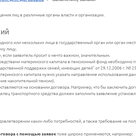
щения лиц в различные органы власти и организации.
ний
дного или нескольких лица в государственный орган или орган мес
му лицу.
, если заявитель просит о нечто важном, значительным.
 средствами материнского капитала в пенсионный фонд необходимо 
арственной поддержки семей, имеющих детей" от 29.12.2006 г. № 2
атеринского капитала нужно указать направление использования да
ние накопительной пенсии).
ставляются на основании договора. Например, что бы заключить дог
делец транспортного средства должен заполнить заявление установ
довлетворении каких-либо потребностей, а также требование на пол
тоже широко применяются, например:
оговора с помощью заявок