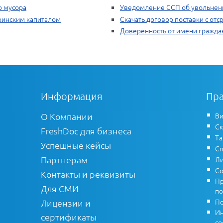
ю мусора
Уведомление ССП об увольнен
ринским капиталом
Скачать договор поставки с отс
Доверенность от имени граждан
Информация
Пра
О Компании
Ви
Ск
FreshDoc для бизнеса
Т
Успешные кейсы
Сп
Партнерам
Ли
Со
Контакты и реквизиты
Пр
Для СМИ
по
По
Лицензии и
Ин
сертификаты
co