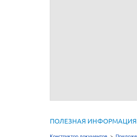
Заявка на предоставление персонала
Заявка на перевозку груза
Заявка к договору на вывоз и утилиз
Заявка к договору на предоставление
Заявка по договору поставки автомоб
Заявление о страховании владельца о
Заявление в ПФР на распоряжение м
ПОЛЕЗНАЯ ИНФОРМАЦИЯ
Конструктор документов
>
Приложе