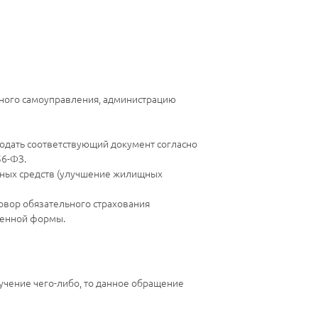
тного самоуправления, администрацию
подать соответствующий документ согласно
56-ФЗ.
нных средств (улучшение жилищных
овор обязательного страхования
ленной формы.
учение чего-либо, то данное обращение