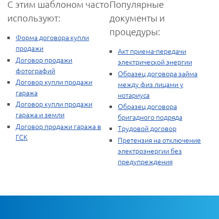
С этим шаблоном часто
Популярные
используют:
документы и
процедуры:
Форма договора купли
продажи
Акт приема-передачи
Договор продажи
электрической энергии
фотографий
Образец договора займа
Договор купли продажи
между физ лицами у
гаража
нотариуса
Договор купли продажи
Образец договора
гаража и земли
бригадного подряда
Договор продажи гаража в
Трудовой договор
ГСК
Претензия на отключение
электроэнергии без
предупреждения