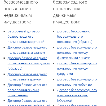
безвозмездного
безвозмездного
пользования
пользования
недвижимым
движимым
имуществом:
имуществом:
Бессрочный договор
Договор бессрочного
безвозмездного
безвозмездного
пользования квартирой
пользования (образец)
Договор безвозмездного
Договор безвозмездного
пользования магазином
пользования между
физическими лицами
Договор безвозмездного
пользования жилым домом
Договор безвозмездного
(образец)
пользования между
супругами
Договор безвозмездного
пользования гаражом
Договор безвозмездного
пользования мебелью
Договор безвозмездного
пользования жилым
Договор безвозмездного
помещением
пользования вещью
(образец)
Договор безвозмездного
пользования контейнерной
Договор безвозмездного