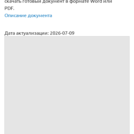
скачать готовый документ в формате Word или
PDF.
Описание документа
Дата актуализации: 2026-07-09
Акт приема-передачи транспортного средства
АКТ
приема-передачи транспортного
средства