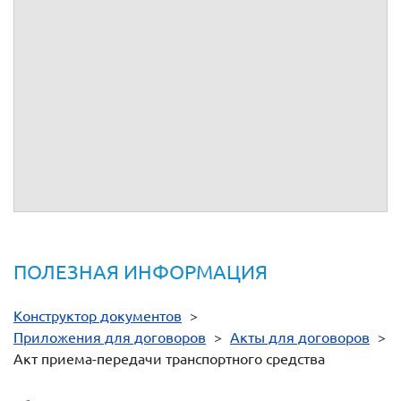
образом.
6.
Настоящий акт подписан в 2 (двух) подлинных экземплярах
на русском языке по одному для каждой из Сторон.
Подписи сторон:
От имени
От имени
__________
__________
ПОЛЕЗНАЯ ИНФОРМАЦИЯ
Конструктор документов
>
Приложения для договоров
>
Акты для договоров
>
Акт приема-передачи транспортного средства