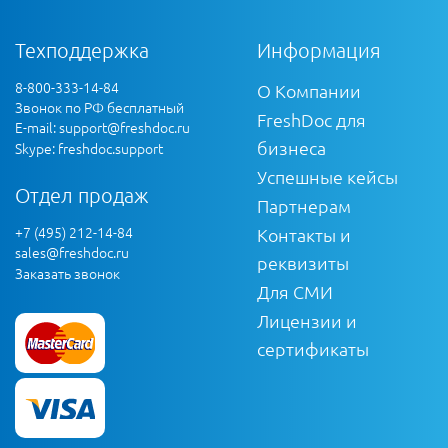
Техподдержка
Информация
8-800-333-14-84
О Компании
Звонок по РФ бесплатный
FreshDoc для
E-mail:
support@freshdoc.ru
бизнеса
Skype: freshdoc.support
Успешные кейсы
Отдел продаж
Партнерам
+7 (495) 212-14-84
Контакты и
sales@freshdoc.ru
реквизиты
Заказать звонок
Для СМИ
Лицензии и
сертификаты