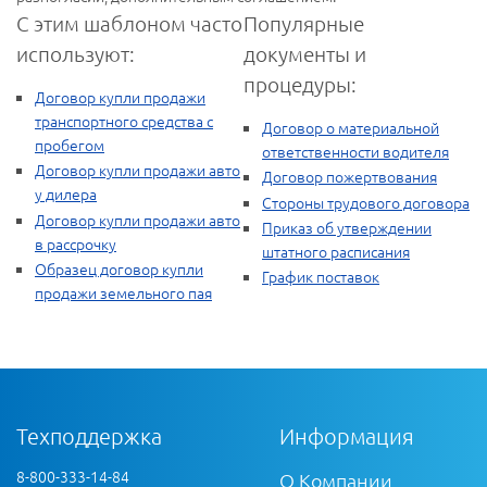
С этим шаблоном часто
Популярные
используют:
документы и
процедуры:
Договор купли продажи
транспортного средства с
Договор о материальной
пробегом
ответственности водителя
Договор купли продажи авто
Договор пожертвования
у дилера
Стороны трудового договора
Договор купли продажи авто
Приказ об утверждении
в рассрочку
штатного расписания
Образец договор купли
График поставок
продажи земельного пая
Техподдержка
Информация
8-800-333-14-84
О Компании