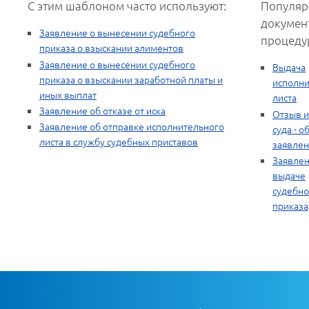
С этим шаблоном часто используют:
Популяр
докумен
Заявление о вынесении судебного
процеду
приказа о взыскании алиментов
Заявление о вынесении судебного
Выдача
приказа о взыскании заработной платы и
исполни
иных выплат
листа
Заявление об отказе от иска
Отзыв и
Заявление об отправке исполнительного
суда - о
листа в службу судебных приставов
заявлен
Заявлен
выдаче
судебно
приказа