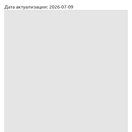
Дата актуализации: 2026-07-09
Заявление о выдаче судебного решения
:
ИНН
ОГРН
Юридический адрес
Почтовый адрес
Телефон
Факс
Адрес электронной почты
Дело №
Заявление о выдаче решения суда
На основании ст.
177 АПК РФ
прошу выдать решение
арбитражного суда по делу
№
от
.