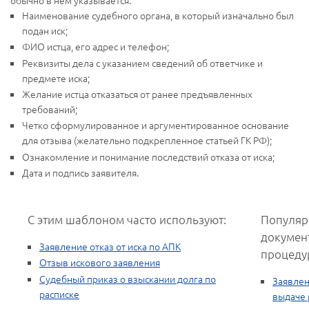
Наименование судебного органа, в который изначально был
подан иск;
ФИО истца, его адрес и телефон;
Реквизиты дела с указанием сведений об ответчике и
предмете иска;
Желание истца отказаться от ранее предъявленных
требований;
Четко сформулированное и аргументированное основание
для отзыва (желательно подкрепленное статьей ГК РФ);
Ознакомление и понимание последствий отказа от иска;
Дата и подпись заявителя.
С этим шаблоном часто используют:
Популяр
докумен
Заявление отказ от иска по АПК
процеду
Отзыв искового заявления
Судебный приказ о взыскании долга по
Заявлен
расписке
выдаче