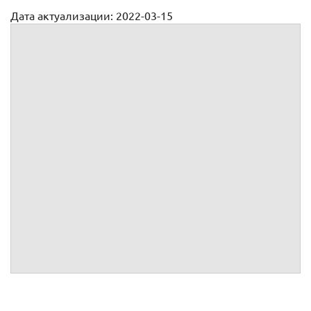
Дата актуализации: 2022-03-15
Заявление об отзыве иска из суда (образец)