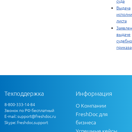
суда
Выдача
исполни
листа
Заявлен
выдаче
судебно
приказа
Техподдержка
Информация
8-800-333-14-84
О Компании
Звонок по РФ бесплатный
FreshDoc для
E-mail:
support@freshdoc.ru
бизнеса
Skype: freshdoc.support
Успешные кейсы