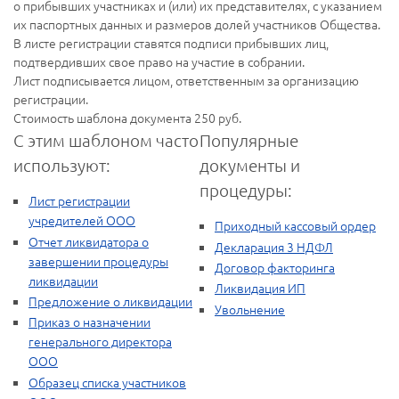
о прибывших участниках и (или) их представителях, с указанием
их паспортных данных и размеров долей участников Общества.
В листе регистрации ставятся подписи прибывших лиц,
подтвердивших свое право на участие в собрании.
Лист подписывается лицом, ответственным за организацию
регистрации.
Стоимость шаблона документа
250
руб.
С этим шаблоном часто
Популярные
используют:
документы и
процедуры:
Лист регистрации
учредителей ООО
Приходный кассовый ордер
Отчет ликвидатора о
Декларация 3 НДФЛ
завершении процедуры
Договор факторинга
ликвидации
Ликвидация ИП
Предложение о ликвидации
Увольнение
Приказ о назначении
генерального директора
ООО
Образец списка участников