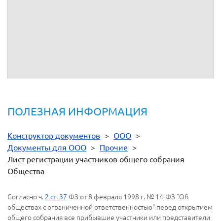
№
Ф.И.О. /
Ф.И.О.,
доли
личность
Вр
п/
Наименование
представителя
в
(номер и дата
регис
п
участника
(при наличии)
уставном
доверенности
капитале
представителя)
Ф.И.О. и подпись лица, осуществляющего регистрацию участн
ПОЛЕЗНАЯ ИНФОРМАЦИЯ
Конструктор документов
>
ООО
>
Документы для ООО
>
Прочие
>
Лист регистрации участников общего собрания
Общества
Согласно ч.
2 ст. 37
ФЗ от 8 февраля 1998 г. № 14-ФЗ "Об
обществах с ограниченной ответственностью" перед открытием
общего собрания все прибывшие участники или представители