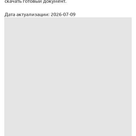
скачать готовый документ.
Дата актуализации: 2026-07-09
Лист регистрации участников общего собрания Общества
Лист регистрации
участников очередного общего собрания
Место проведения собрания:
.
Дата проведения собрания:
г.
Место проведения регистрации участников собрания:
.
Время начала регистрации участников собрания:
.
Время окончания регистрации участников собрания:
.
Регистрация участников проводится в соответствии с
п. 2 ст.
37
ФЗ от 08.02.2012 № 14-ФЗ "Об обществах с ограниченной
ответственностью".
Документ,
Размер
удостоверяющий