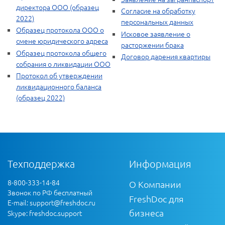
директора ООО (образец
Согласие на обработку
2022)
персональных данных
Образец протокола ООО о
Исковое заявление о
смене юридического адреса
расторжении брака
Образец протокола общего
Договор дарения квартиры
собрания о ликвидации ООО
Протокол об утверждении
ликвидационного баланса
(образец 2022)
Техподдержка
Информация
8-800-333-14-84
О Компании
Звонок по РФ бесплатный
FreshDoc для
E-mail:
support@freshdoc.ru
бизнеса
Skype: freshdoc.support