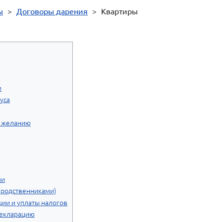
ы
>
Договоры дарения
>
Квартиры
м
уса
у желанию
ми
 родственниками)
ции и уплаты налогов
декларацию