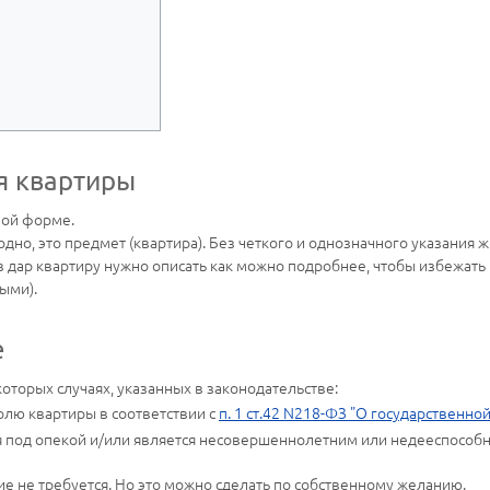
я квартиры
ной форме.
дно, это предмет (квартира). Без четкого и однозначного указания 
 дар квартиру нужно описать как можно подробнее, чтобы избежать
ыми).
е
торых случаях, указанных в законодательстве:
лю квартиры в соответствии с
п. 1 ст.42 N218-ФЗ "О государственн
 под опекой и/или является несовершеннолетним или недееспособн
ие не требуется. Но это можно сделать по собственному желанию.