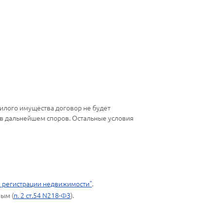
жилого имущества договор не будет
 в дальнейшем споров. Остальные условия
ой регистрации недвижимости"
.
ым (
п. 2 ст.54 N218-ФЗ
).