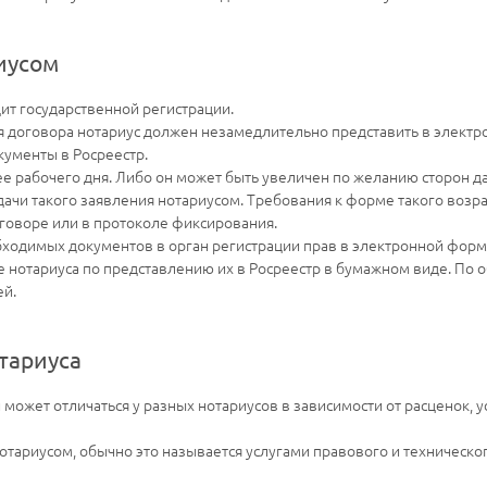
иусом
ит государственной регистрации.
ия договора нотариус должен незамедлительно представить в элект
кументы в Росреестр.
ее рабочего дня. Либо он может быть увеличен по желанию сторон д
одачи такого заявления нотариусом. Требования к форме такого возр
говоре или в протоколе фиксирования.
бходимых документов в орган регистрации прав в электронной форм
 нотариуса по представлению их в Росреестр в бумажном виде. По 
ей.
тариуса
и может отличаться у разных нотариусов в зависимости от расценок
ариусом, обычно это называется услугами правового и технического