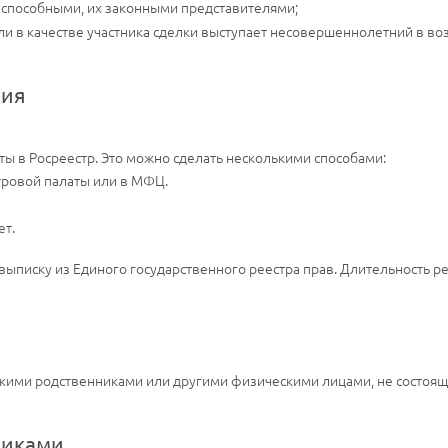
еспособными, их законными представителями;
ли в качестве участника сделки выступает несовершеннолетний в возр
ния
ы в Росреестр. Это можно сделать несколькими способами:
тровой палаты или в МФЦ.
ет.
выписку из Единого государственного реестра прав. Длительность р
ими родственниками или другими физическими лицами, не состоящих
никами