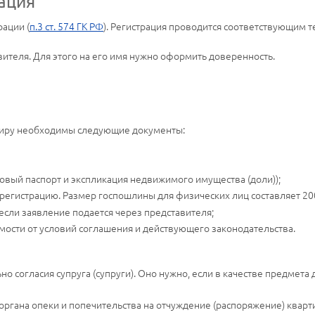
рация
ации (
п.3 ст. 574 ГК РФ
). Регистрация проводится соответствующим
ителя. Для этого на его имя нужно оформить доверенность.
ртиру необходимы следующие документы:
овый паспорт и экспликация недвижимого имущества (доли));
егистрацию. Размер госпошлины для физических лиц составляет 200
если заявление подается через представителя;
мости от условий соглашения и действующего законодательства.
о согласия супруга (супруги). Оно нужно, если в качестве предмета
 органа опеки и попечительства на отчуждение (распоряжение) квар