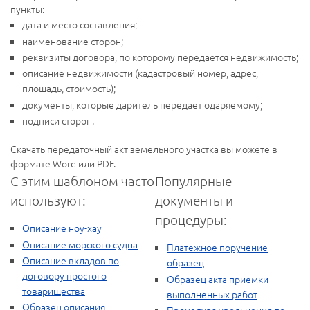
пункты:
дата и место составления;
наименование сторон;
реквизиты договора, по которому передается недвижимость;
описание недвижимости (кадастровый номер, адрес,
площадь, стоимость);
документы, которые даритель передает одаряемому;
подписи сторон.
Скачать передаточный акт земельного участка вы можете в
формате Word или PDF.
С этим шаблоном часто
Популярные
используют:
документы и
процедуры:
Описание ноу-хау
Описание морского судна
Платежное поручение
Описание вкладов по
образец
договору простого
Образец акта приемки
товарищества
выполненных работ
Образец описания
Процедура увольнения по