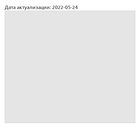
Дата актуализации: 2022-05-24
Передаточный акт к договору дарения земельного участка