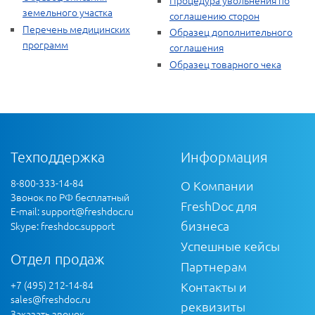
земельного участка
соглашению сторон
Перечень медицинских
Образец дополнительного
программ
соглашения
Образец товарного чека
Техподдержка
Информация
8-800-333-14-84
О Компании
Звонок по РФ бесплатный
FreshDoc для
E-mail:
support@freshdoc.ru
бизнеса
Skype: freshdoc.support
Успешные кейсы
Отдел продаж
Партнерам
+7 (495) 212-14-84
Контакты и
sales@freshdoc.ru
реквизиты
Заказать звонок