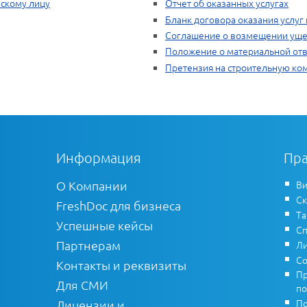
ескому лицу
Отчет об оказанных услугах
Бланк договора оказания услу
Соглашение о возмещении ущ
Положение о материальной отв
Претензия на строительную к
Информация
Пра
О Компании
Ви
Ск
FreshDoc для бизнеса
Т
Успешные кейсы
Сп
Партнерам
Ли
Со
Контакты и реквизиты
Пр
Для СМИ
по
По
Лицензии и