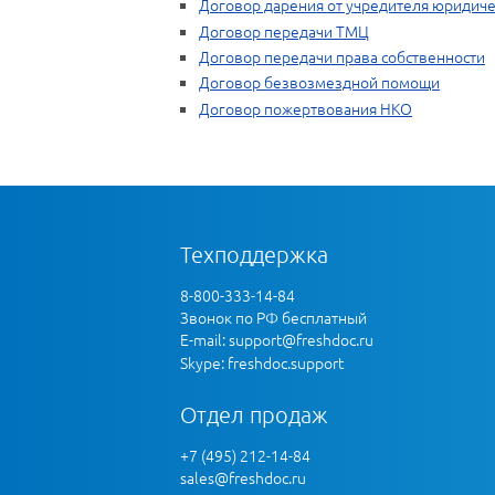
Договор дарения от учредителя юридич
Договор передачи ТМЦ
Договор передачи права собственности
Договор безвозмездной помощи
Договор пожертвования НКО
Техподдержка
8-800-333-14-84
Звонок по РФ бесплатный
E-mail:
support@freshdoc.ru
Skype: freshdoc.support
Отдел продаж
+7 (495) 212-14-84
sales@freshdoc.ru