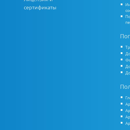
Ин
сертификаты
co
По
пе
По
Тр
До
Фо
До
До
По
Гл
Ар
Ар
Ар
Ар