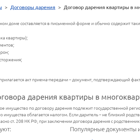
ы
>
Договоры дарения
>
Договор дарения квартиры в м
ном доме составляется в письменной форме и обычно содержит таки
ка квартиры);
ментов;
орон;
асторжения;
прилагается акт приема-передачи – документ, подтверждающий факт
оговора дарения квартиры в многоква
е имущество по договору дарения подлежит государственной регистр
 имущества облагается налогом. Если даритель – не близкий родств
асно ст. 208 НК РФ, при заключении договора дарения с родственник
уют:
Популярные документы и