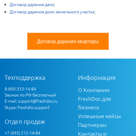
Договор дарения дачи
;
Договор дарения доли земельного участка
;
Договор дарения квартиры
Техподдержка
Информация
8-800-333-14-84
О Компании
Звонок по РФ бесплатный
FreshDoc для
E-mail:
support@freshdoc.ru
бизнеса
Skype: freshdoc.support
Успешные кейсы
Отдел продаж
Партнерам
+7 (495) 212-14-84
Контакты и