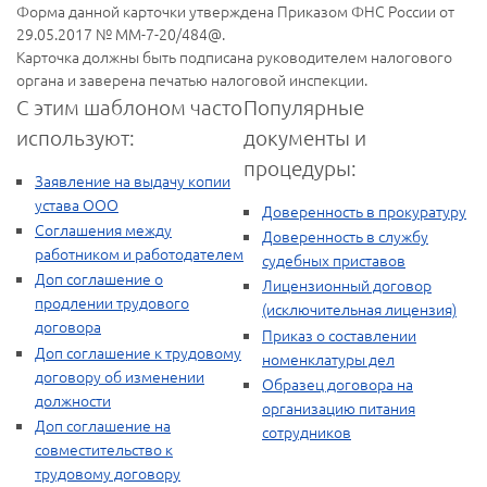
Форма данной карточки утверждена Приказом ФНС России от
29.05.2017 № ММ-7-20/484@.
Карточка должны быть подписана руководителем налогового
органа и заверена печатью налоговой инспекции.
С этим шаблоном часто
Популярные
используют:
документы и
процедуры:
Заявление на выдачу копии
устава ООО
Доверенность в прокуратуру
Соглашения между
Доверенность в службу
работником и работодателем
судебных приставов
Доп соглашение о
Лицензионный договор
продлении трудового
(исключительная лицензия)
договора
Приказ о составлении
Доп соглашение к трудовому
номенклатуры дел
договору об изменении
Образец договора на
должности
организацию питания
Доп соглашение на
сотрудников
совместительство к
трудовому договору