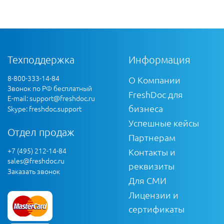
Техподдержка
Информация
8-800-333-14-84
О Компании
Звонок по РФ бесплатный
FreshDoc для
E-mail:
support@freshdoc.ru
бизнеса
Skype: freshdoc.support
Успешные кейсы
Отдел продаж
Партнерам
+7 (495) 212-14-84
Контакты и
sales@freshdoc.ru
реквизиты
Заказать звонок
Для СМИ
Лицензии и
сертификаты