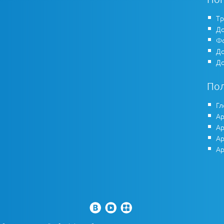
Тр
До
Фо
До
До
По
Гл
Ар
Ар
Ар
Ар