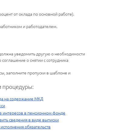
цент от оклада по основной работе).
работником и работодателем.
 должна уведомить другую о необходимости
 соглашение о снятии с сотрудника
ы, заполните пропуски в шаблоне и
 процедуры:
яда на содержание МКД
кси
е интересов в пенсионном фонде
вить сведения в виде выписки
исполнения обязательств