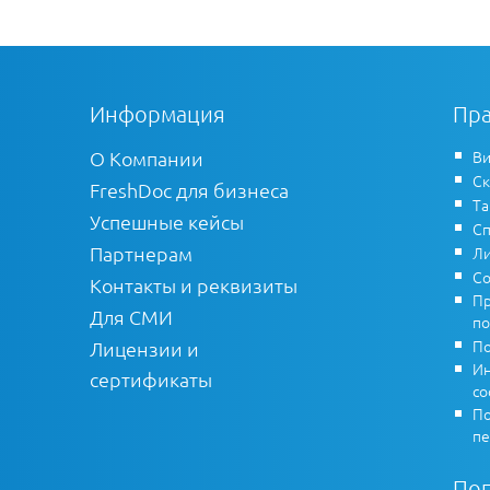
Информация
Пра
О Компании
Ви
Ск
FreshDoc для бизнеса
Т
Успешные кейсы
Сп
Партнерам
Ли
Со
Контакты и реквизиты
Пр
Для СМИ
по
По
Лицензии и
Ин
сертификаты
co
По
пе
По