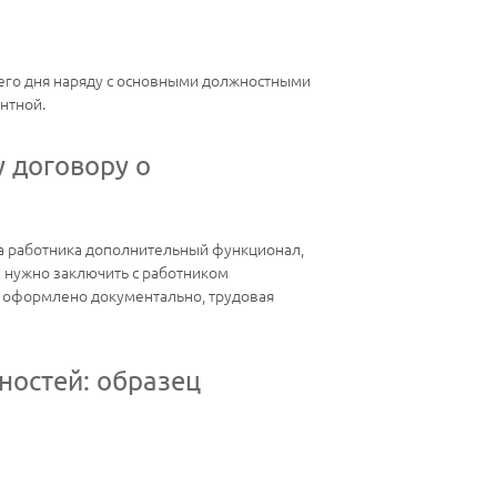
чего дня наряду с основными должностными
нтной.
 договору о
на работника дополнительный функционал,
м нужно заключить с работником
е оформлено документально, трудовая
ностей: образец