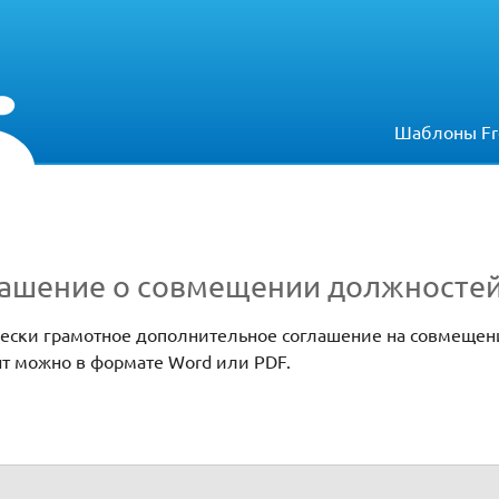
Шаблоны Fr
лашение о совмещении должносте
чески грамотное дополнительное соглашение на совмеще
ент можно в формате Word или PDF.
нии должностей