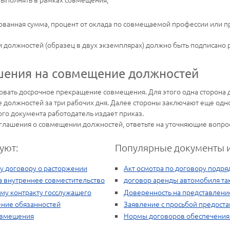
ванная сумма, процент от оклада по совмещаемой профессии или про
должностей (образец в двух экземплярах) должно быть подписано 
шения на совмещение должностей
овать досрочное прекращение совмещения. Для этого одна сторона
 должностей за три рабочих дня. Далее стороны заключают еще одно
го документа работодатель издает приказ.
глашения о совмещении должностей, ответьте на уточняющие вопрос
уют:
Популярные документы и
у договору о расторжении
Акт осмотра по договору подр
а внутреннее совместительство
договор аренды автомобиля та
му контракту госслужащего
Доверенность на представлени
ние обязанностей
Заявление с просьбой предоста
овмещения
Нормы договоров обеспечения 