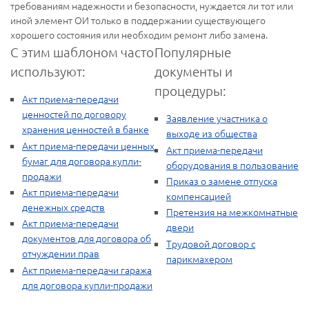
требованиям надежности и безопасности, нуждается ли тот или
иной элемент ОИ только в поддержании существующего
хорошего состояния или необходим ремонт либо замена.
С этим шаблоном часто
Популярные
используют:
документы и
процедуры:
Акт приема-передачи
ценностей по договору
Заявление участника о
хранения ценностей в банке
выходе из общества
Акт приема-передачи ценных
Акт приема-передачи
бумаг для договора купли-
оборудования в пользование
продажи
Приказ о замене отпуска
Акт приема-передачи
компенсацией
денежных средств
Претензия на межкомнатные
Акт приема-передачи
двери
документов для договора об
Трудовой договор с
отчуждении прав
парикмахером
Акт приема-передачи гаража
для договора купли-продажи