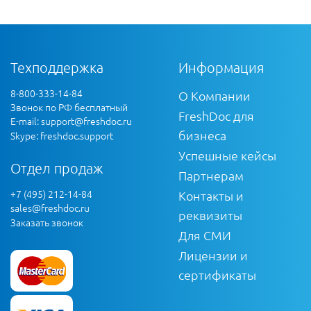
Техподдержка
Информация
8-800-333-14-84
О Компании
Звонок по РФ бесплатный
FreshDoc для
E-mail:
support@freshdoc.ru
бизнеса
Skype: freshdoc.support
Успешные кейсы
Отдел продаж
Партнерам
+7 (495) 212-14-84
Контакты и
sales@freshdoc.ru
реквизиты
Заказать звонок
Для СМИ
Лицензии и
сертификаты