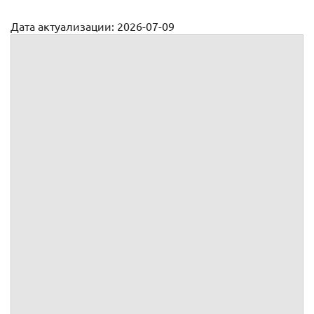
Дата актуализации: 2026-07-09
Акт осмотра по договору подряда на содержание МКД
Приложение №
к
№
от
г.
заключенному между
и
Акт осмотра общего имущества
собственников помещений в
многоквартирном доме
г.
I. Общие сведения о многоквартирном доме