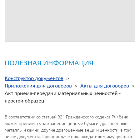
на русском языке по одному для каждой из Сторон.
Подписи сторон:
От имени
От имени
__________
__________
ПОЛЕЗНАЯ ИНФОРМАЦИЯ
Конструктор документов
>
Приложения для договоров
>
Акты для договоров
>
Акт приема-передачи материальных ценностей -
простой образец
В соответствии со статьей 921 Гражданского кодекса РФ банк
может принимать на хранение ценные бумаги, драгоценные
металлы и камни, другие драгоценные вещи и ценности, в том
числе документы. При передаче поклажедателем имущества в