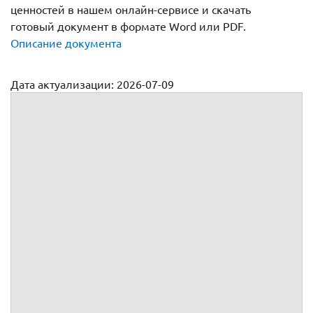
ценностей в нашем онлайн-сервисе и скачать
готовый документ в формате Word или PDF.
Описание документа
Дата актуализации: 2026-07-09
Акт приема-передачи материальных ценностей - простой
образец
Акт приема-передачи ценностей
г.
, именуемое(ый, ая) в дальнейшем
, в лице
,
действующего(ей) на основании
,