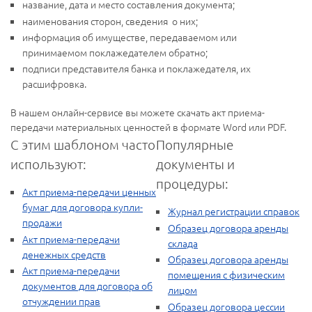
название, дата и место составления документа;
наименования сторон, сведения о них;
информация об имуществе, передаваемом или
принимаемом поклажедателем обратно;
подписи представителя банка и поклажедателя, их
расшифровка.
В нашем онлайн-сервисе вы можете скачать акт приема-
передачи материальных ценностей в формате Word или PDF.
С этим шаблоном часто
Популярные
используют:
документы и
процедуры:
Акт приема-передачи ценных
бумаг для договора купли-
Журнал регистрации справок
продажи
Образец договора аренды
Акт приема-передачи
склада
денежных средств
Образец договора аренды
Акт приема-передачи
помещения с физическим
документов для договора об
лицом
отчуждении прав
Образец договора цессии