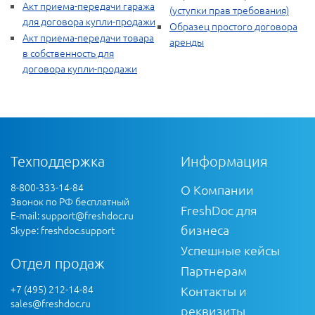
Акт приема-передачи гаража
(уступки прав требования)
для договора купли-продажи
Образец простого договора
Акт приема-передачи товара
аренды
в собственность для
договора купли-продажи
Техподдержка
Информация
8-800-333-14-84
О Компании
Звонок по РФ бесплатный
FreshDoc для
E-mail:
support@freshdoc.ru
бизнеса
Skype: freshdoc.support
Успешные кейсы
Отдел продаж
Партнерам
+7 (495) 212-14-84
Контакты и
sales@freshdoc.ru
реквизиты