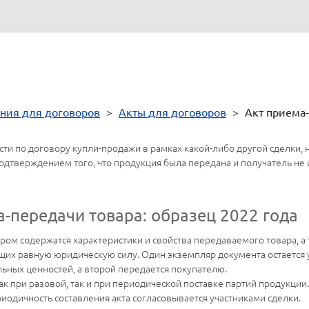
ния для договоров
>
Акты для договоров
>
Акт приема-
и по договору купли-продажи в рамках какой-либо другой сделки, 
одтверждением того, что продукция была передана и получатель не 
а-передачи товара: образец 2022 года
ором содержатся характеристики и свойства передаваемого товара, а
ющих равную юридическую силу. Один экземпляр документа остается у
ьных ценностей, а второй передается покупателю.
ак при разовой, так и при периодической поставке партий продукции
иодичность составления акта согласовывается участниками сделки.