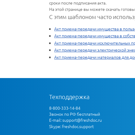
сроки после подписания акта.
На этой странице вы можете скачать готовы
С этим шаблоном часто использ
Акт приема-передачи имущества в польз
Акт приема-передачи имущества в собст
Акт приема-передачи исключительных п
Акт приема-передачи электрической эне
Акт приема-передачи материалов для до
Техподдержка
8-800-333-14-84
Звонок по РФ бесплатный
E-mail:
support@freshdoc.ru
Skype: freshdoc.support