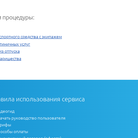
 процедуры:
спортного средства с экипажем
тиничных услуг
из отпуска
варищества
вила использования сервиса
деогид
ачать руководство пользователя
арифы
особы оплаты
цензионный договор (оферта)