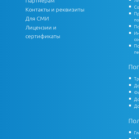
Партнерам
Со
Контакты и реквизиты
Пр
Для СМИ
по
По
Лицензии и
Ин
сертификаты
co
По
пе
По
Тр
До
Фо
До
До
По
Гл