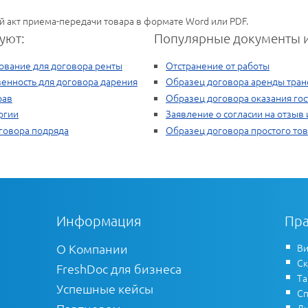
й акт приема-передачи товара в формате Word или PDF.
уют:
Популярные документы и
ование для договора ренты
Отстранение от работы
венность для договора дарения
Образец договора аренды тран
рав
Образец договора оказания гос
ргии
Заявление о согласии на отзыв 
говора подряда
Образец договора простого то
Информация
Пра
О Компании
Ви
Ск
FreshDoc для бизнеса
Т
Успешные кейсы
Сп
Ли