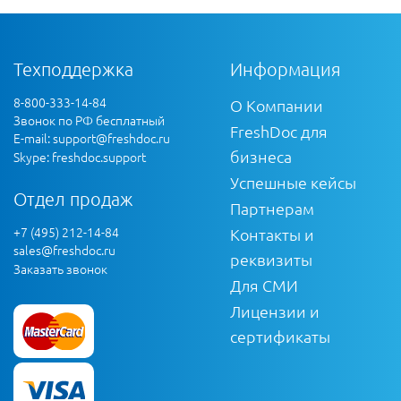
Техподдержка
Информация
8-800-333-14-84
О Компании
Звонок по РФ бесплатный
FreshDoc для
E-mail:
support@freshdoc.ru
бизнеса
Skype: freshdoc.support
Успешные кейсы
Отдел продаж
Партнерам
+7 (495) 212-14-84
Контакты и
sales@freshdoc.ru
реквизиты
Заказать звонок
Для СМИ
Лицензии и
сертификаты