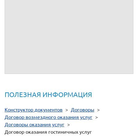
гостиничных услуг
установлены п.
4.1
Договора.
9.
Адреса, реквизиты и подписи сторон
Исполнитель:
ю
ридический адрес -
;
почтовый адрес -
;
тел. -
; факс -
; e-mail -
;
ИНН -
; КПП -
;
ОГРН -
;
р/с -
в
к/с
; БИК
.
От Исполнителя
__________
ПОЛЕЗНАЯ ИНФОРМАЦИЯ
Конструктор документов
>
Договоры
>
Договор возмездного оказания услуг
>
Договоры оказания услуг
>
Договор оказания гостиничных услуг