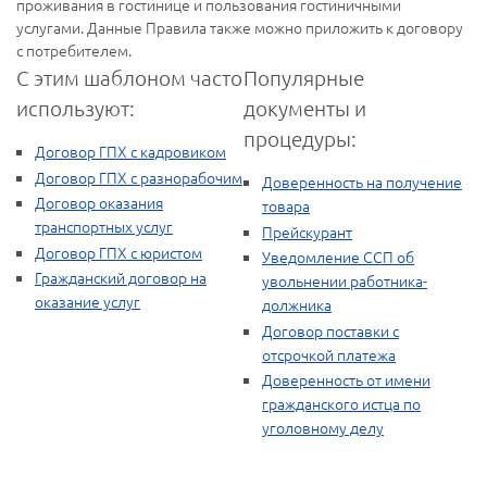
проживания в гостинице и пользования гостиничными
услугами. Данные Правила также можно приложить к договору
с потребителем.
С этим шаблоном часто
Популярные
используют:
документы и
процедуры:
Договор ГПХ с кадровиком
Договор ГПХ с разнорабочим
Доверенность на получение
Договор оказания
товара
транспортных услуг
Прейскурант
Договор ГПХ с юристом
Уведомление ССП об
Гражданский договор на
увольнении работника-
оказание услуг
должника
Договор поставки с
отсрочкой платежа
Доверенность от имени
гражданского истца по
уголовному делу