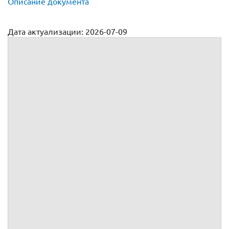
Описание документа
Дата актуализации: 2026-07-09
Договор оказания гостиничных услуг
, именуемое в дальнейшем "
Исполнитель",
в лице
,
действующего на основании
,
предлагает
физическому, юридическому лицу или
индивидуальному предпринимателю, именуемому в
дальнейшем "Заказчик",
заключить с ним
(далее - Договор)
путем полного и безоговорочного принятия условий:
- настоящей Оферты (
)
-
(
).