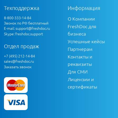
Техподдержка
Информация
8-800-333-14-84
О Компании
Звонок по РФ бесплатный
FreshDoc для
E-mail:
support@freshdoc.ru
бизнеса
Skype: freshdoc.support
Успешные кейсы
Отдел продаж
Партнерам
+7 (495) 212-14-84
Контакты и
sales@freshdoc.ru
реквизиты
Заказать звонок
Для СМИ
Лицензии и
сертификаты