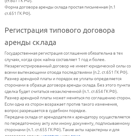
(ст.607 ГК РФ).
Форма договора аренды склада простая письменная (п.1
ст.651 ГК РФ).
Регистрация типового договора
аренды склада
Государственная регистрация соглашения обязательна в тех
случаях, когда срок найма составляет 1 год и более.
Незарегистрированный договор не имеет юридической силы со
всеми вытекающими отсюда последствиями (п.2. ст.651 ГК РФ).
Размер арендной платы и порядок ее уплаты определяется
сторонами в образце договора аренды склада. Без этого пункта
сделка будет считаться незаключенной (п.1. ст.654 ГК РФ).
Размер арендной платы может меняться по соглашению сторон.
Если одна из сторон возражает против такого изменения,
вопрос разрешается в судебном порядке.
Передача склада от арендодателя к арендатору осуществляется
по передаточному акту или иному документу, подписываемому
сторонами (п.1. ст.655 ГК РФ). Такие акты характерны и для
договоров аренды
квартиры
или
дома
.