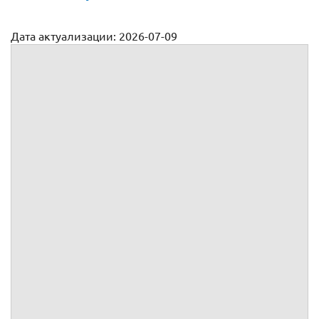
Дата актуализации: 2026-07-09
Договор аренды склада
№
г.
, именуемое в дальнейшем
, в лице
, действующего на
основании
,
, именуемое в дальнейшем
, в лице
, действующего на
основании
,
вместе именуемые Стороны, а индивидуально – Сторона,
заключили настоящий
(далее – Договор) о
нижеследующем: