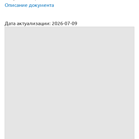
Описание документа
Дата актуализации: 2026-07-09
Договор аренды дома
№
г.
, именуемое в дальнейшем
, в лице
, действующего на
основании
,
, именуемое в дальнейшем
, в лице
, действующего на
основании
,
вместе именуемые Стороны, а индивидуально – Сторона,
заключили настоящий
(далее – Договор) о