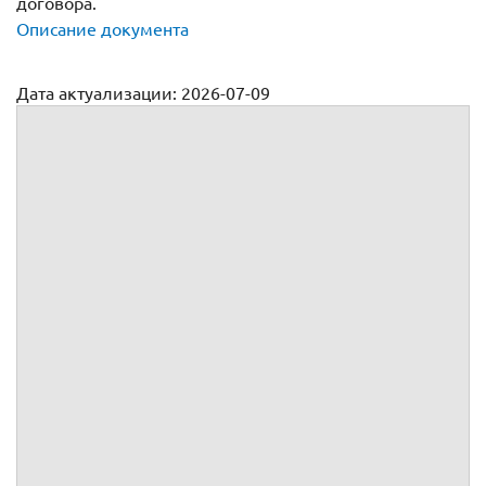
договора.
Описание документа
Дата актуализации: 2026-07-09
Договор на оказание информационных услуг
№
г.
, именуемое(ый, ая) в дальнейшем
, в лице
,
действующего(ей) на основании
,
, именуемое(ый, ая) в дальнейшем
, в лице
,
действующего(ей) на основании
,
вместе именуемые Стор
оны, а индивидуально – Сторона,