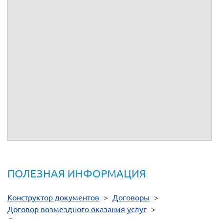
ИНН:
ИНН:
КПП:
КПП:
Р/сч:
Р/сч:
Банк:
Банк:
БИК:
БИК:
Кор/сч:
Кор/сч:
От имени
__________
От имени
__________
Я оплатил по карте 500 руб мне надо скачать договор и
сопутсвующие счет и акт Как мне это сделать ?
Нажмите на оранжевую кнопку "Скачать документ" в конце
договора и у вас скачается полный пакет документов:
договор р все сопутствующие приложения.
ПОЛЕЗНАЯ ИНФОРМАЦИЯ
Конструктор документов
>
Договоры
>
Договор возмездного оказания услуг
>