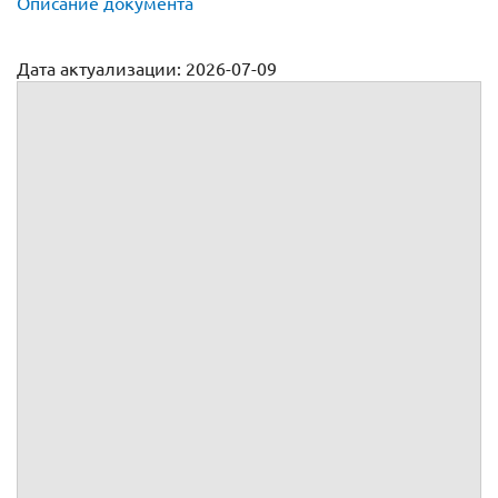
Описание документа
Дата актуализации: 2026-07-09
Договор оказания маркетинговых услуг
№
г.
, именуемое(ый, ая) в дальнейшем
, в лице
,
действующего(ей) на основании
,
, именуемое(ый, ая) в дальнейшем
, в лице
,
действующего(ей) на основании
,
вместе именуемые Стор
оны, а индивидуально – Сторона,
заключили настоящий
(далее по тексту – Договор) о
нижеследующем: