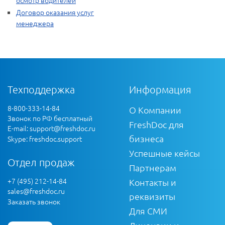
осмотр водителей
Договор оказания услуг
менеджера
Техподдержка
Информация
8-800-333-14-84
О Компании
Звонок по РФ бесплатный
FreshDoc для
E-mail:
support@freshdoc.ru
бизнеса
Skype: freshdoc.support
Успешные кейсы
Отдел продаж
Партнерам
+7 (495) 212-14-84
Контакты и
sales@freshdoc.ru
реквизиты
Заказать звонок
Для СМИ