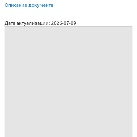
Описание документа
Дата актуализации: 2026-07-09
Договор аренды телефона
№
г.
, именуемое(ый, ая) в дальнейшем
, в лице
,
действующего(ей) на основании
,
, именуемое(ый, ая) в дальнейшем
, в лице
,
действующего(ей) на основании
,
вместе именуемые Стор
оны, а индивидуально – Сторона,
заключили настоящий
(далее по тексту – Договор) о