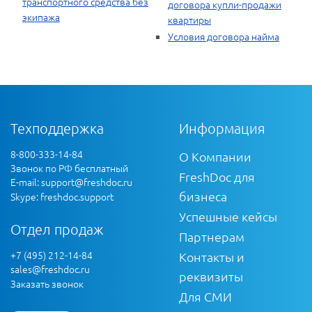
транспортного средства без
договора купли-продажи
экипажа
квартиры
Условия договора найма
Техподдержка
Информация
8-800-333-14-84
О Компании
Звонок по РФ бесплатный
FreshDoc для
E-mail:
support@freshdoc.ru
бизнеса
Skype: freshdoc.support
Успешные кейсы
Отдел продаж
Партнерам
+7 (495) 212-14-84
Контакты и
sales@freshdoc.ru
реквизиты
Заказать звонок
Для СМИ