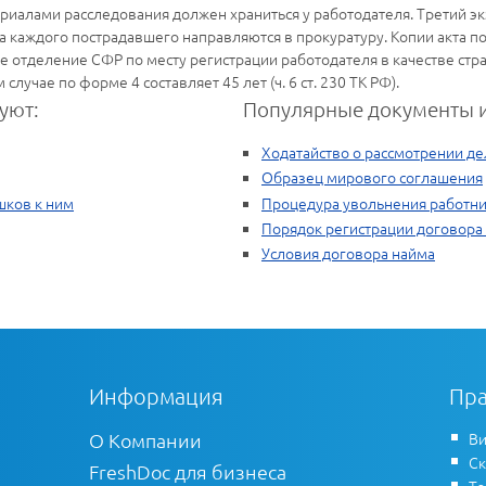
ериалами расследования должен храниться у работодателя. Третий э
на каждого пострадавшего направляются в прокуратуру. Копии акта п
 отделение СФР по месту регистрации работодателя в качестве страхов
лучае по форме 4 составляет 45 лет (ч. 6 ст. 230 ТК РФ).
уют:
Популярные документы и
Ходатайство о рассмотрении де
Образец мирового соглашения
шков к ним
Процедура увольнения работн
Порядок регистрации договора
Условия договора найма
Информация
Пра
О Компании
Ви
Ск
FreshDoc для бизнеса