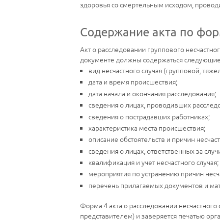
здоровья со смертельным исходом, проводи
Содержание акта по фор
Акт о расследовании группового несчастно
документе должны содержаться следующие
вид несчастного случая (групповой, тяже
дата и время происшествия;
дата начала и окончания расследования;
сведения о лицах, проводивших расследо
сведения о пострадавших работниках;
характеристика места происшествия;
описание обстоятельств и причин несчаст
сведения о лицах, ответственных за слу
квалификация и учет несчастного случая;
мероприятия по устранению причин несча
перечень прилагаемых документов и ма
Форма 4 акта о расследовании несчастного
представителем) и заверяется печатью орган