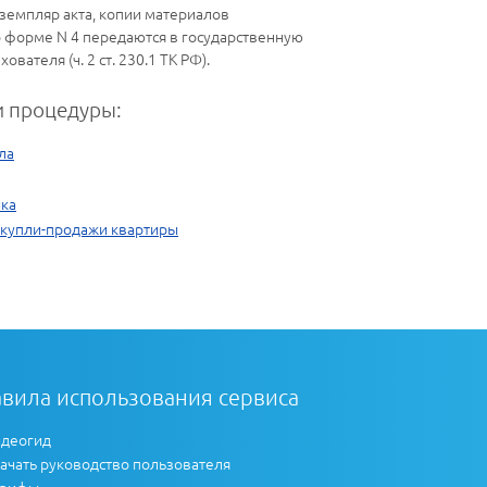
кземпляр акта, копии материалов
о форме N 4 передаются в государственную
ателя (ч. 2 ст. 230.1 ТК РФ).
 процедуры:
ла
ика
 купли-продажи квартиры
вила использования сервиса
деогид
ачать руководство пользователя