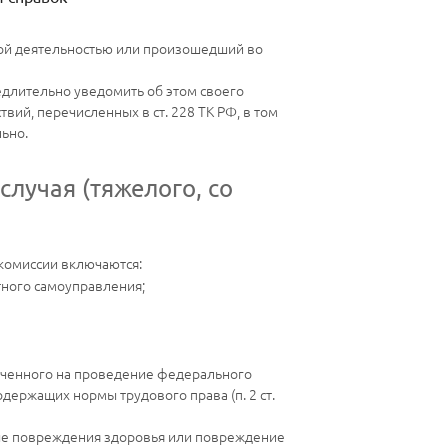
овой деятельностью или произошедший во
медлительно уведомить об этом своего
вий, перечисленных в ст. 228 ТК РФ, в том
льно.
случая (тяжелого, со
 комиссии включаются:
тного самоуправления;
моченного на проведение федерального
держащих нормы трудового права (п. 2 ст.
елые повреждения здоровья или повреждение