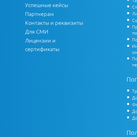
Т
Успешные кейсы
Сп
Партнерам
Ли
Со
Контакты и реквизиты
Пр
Для СМИ
по
По
Лицензии и
Ин
сертификаты
co
По
пе
По
Тр
До
Фо
До
До
По