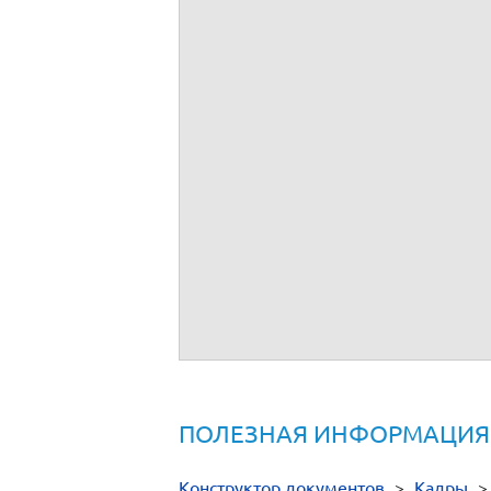
(наименование работодателя: организа
Начат
«
20
Окончен
»
№ п/п
Должность и ФИО лица, вносящего зап
1
2
ПОЛЕЗНАЯ ИНФОРМАЦИЯ
Конструктор документов
>
Кадры