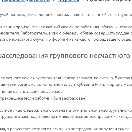
случай повреждения здоровья пострадавшего, связанный с его труд
рганизации произошел несчастный случай, то работники обязаны неза
дителя. Работодатель, в свою очередь, обязан совершить ряд дейст
ового несчастного случая по форме 4 на каждого пострадавшего отде
асследования группового несчастного 
 несчастного случая руководитель должен создать комиссию. В состав
тавители органа исполнительной власти субъекта РФ или органа мес
инения организаций профсоюзов;
траховщика (если работник был застрахован).
ностное лицо федерального органа исполнительной власти, уполно
трудового законодательства и иных нормативных правовых актов, со
чая, в результате которого несколько пострадавших получили тяж