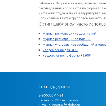
работника. Второй экземпляр вместе с мат
расследования, копии актов по форме Н-1 
инспекцию труда, а также в территориальное
Срок хранения акта о групповом несчастным с
С этим шаблоном часто использ
Журнал регистрации уведомлений
Журнал регистрации заявлений
Журнал учета листков сообщений и коре
Уведомления для ООО
Уведомление по форме Р15001
Техподдержка
8-800-333-14-84
Звонок по РФ бесплатный
E-mail:
support@freshdoc.ru