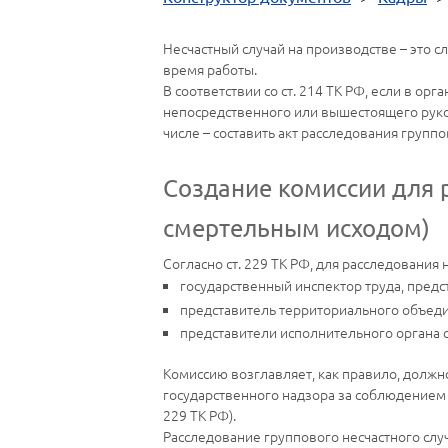
Несчастный случай на производстве – это 
время работы.
В соответствии со ст. 214 ТК РФ, если в о
непосредственного или вышестоящего руково
числе – составить акт расследования групп
Создание комиссии для р
смертельным исходом)
Согласно ст. 229 ТК РФ, для расследования
государственный инспектор труда, предс
представитель территориального объед
представители исполнительного органа с
Комиссию возглавляет, как правило, долж
государственного надзора за соблюдением 
229 ТК РФ).
Расследование группового несчастного слу