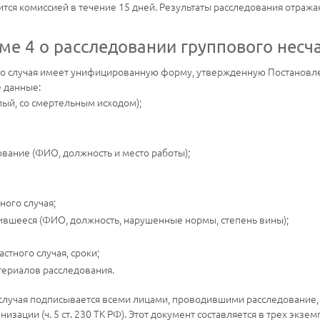
тся комиссией в течение 15 дней. Результаты расследования отражаю
ме 4 о расследовании группового несча
го случая имеет унифицированную форму, утвержденную Постановлен
 данные:
лый, со смертельным исходом);
вание (ФИО, должность и место работы);
ного случая;
чившееся (ФИО, должность, нарушенные нормы, степень вины);
стного случая, сроки;
териалов расследования.
 случая подписывается всеми лицами, проводившими расследование,
изации (ч. 5 ст. 230 ТК РФ). Этот документ составляется в трех экзе