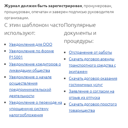
, пронумерован,
Журнал должен быть зарегистрирован
прошнурован, опечатан и заверен подписью руководителя
организации.
С этим шаблоном часто
Популярные
используют:
документы и
процедуры:
Уведомления для ООО
Уведомление по форме
Отстранение от работы
Р15001
Скачать договор аренды
Уведомление кредиторов о
транспортного средства с
ликвидации общества
экипажем
Уведомление о начале
Скачать договор оказания
осуществления
гостиничных услуг
предпринимательской
Заявление о согласии на
деятельности
отзыв из отпуска
Уведомление о переходе на
Скачать договор простого
упрощенную систему
товарищества
налогообложения