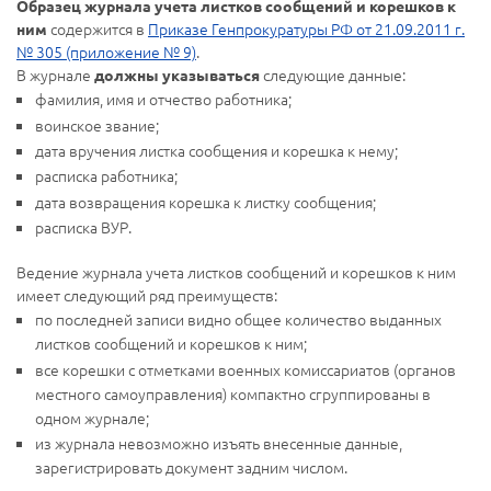
Образец журнала учета листков сообщений и корешков к
содержится в
Приказе Генпрокуратуры РФ от 21.09.2011 г.
ним
№ 305 (приложение № 9)
.
В журнале
следующие данные:
должны указываться
фамилия, имя и отчество работника;
воинское звание;
дата вручения листка сообщения и корешка к нему;
расписка работника;
дата возвращения корешка к листку сообщения;
расписка ВУР.
Ведение журнала учета листков сообщений и корешков к ним
имеет следующий ряд преимуществ:
по последней записи видно общее количество выданных
листков сообщений и корешков к ним;
все корешки с отметками военных комиссариатов (органов
местного самоуправления) компактно сгруппированы в
одном журнале;
из журнала невозможно изъять внесенные данные,
зарегистрировать документ задним числом.