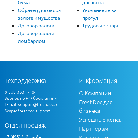
бумаг
договора
Образец договора
Увольнение за
залога имущества
прогул
Договор залога
Трудовые споры
Договор залога
ломбардом
Техподдержка
Информация
8-800-333-14-84
О Компании
Звонок по РФ бесплатный
FreshDoc для
E-mail:
support@freshdoc.ru
бизнеса
Skype: freshdoc.support
Успешные кейсы
Отдел продаж
Партнерам
+7 (495) 212-14-84
Контакты и