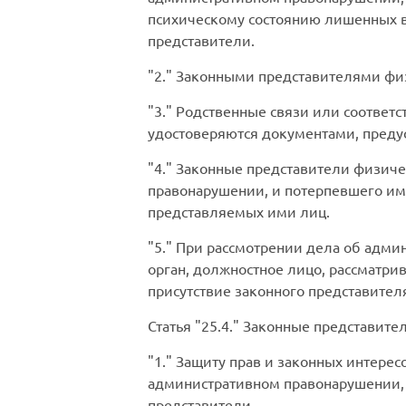
психическому состоянию лишенных в
представители.
2.
Законными представителями физи
3.
Родственные связи или соответ
удостоверяются документами, пред
4.
Законные представители физичес
правонарушении, и потерпевшего им
представляемых ими лиц.
5.
При рассмотрении дела об админ
орган, должностное лицо, рассматр
присутствие законного представителя
Статья
25.4.
Законные представите
1.
Защиту прав и законных интересо
административном правонарушении,
представители.