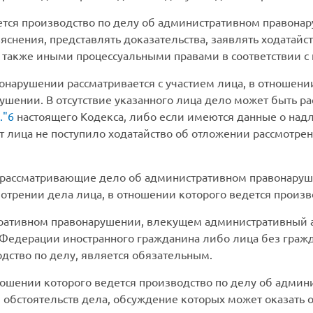
ется производство по делу об административном правонар
снения, представлять доказательства, заявлять ходатайст
также иными процессуальными правами в соответствии с
нарушении рассматривается с участием лица, в отношении
шении. В отсутствие указанного лица дело может быть ра
.
6
настоящего Кодекса, либо если имеются данные о над
т лица не поступило ходатайство об отложении рассмотрен
, рассматривающие дело об административном правонаруш
отрении дела лица, в отношении которого ведется произв
ративном правонарушении, влекущем административный 
едерации иностранного гражданина либо лица без гражда
дство по делу, является обязательным.
ошении которого ведется производство по делу об адми
 обстоятельств дела, обсуждение которых может оказать 