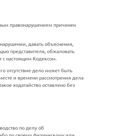
вным правонарушением причинен
нарушении, давать объяснения,
ощью представителя, обжаловать
и с настоящим Кодексом.
го отсутствие дело может быть
месте и времени рассмотрения дела
такое ходатайство оставлено без
водство по делу об
ибо по своему физическому или