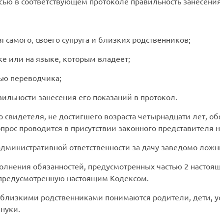
сью в соответствующем протоколе правильность занесения
я самого, своего супруга и близких родственников;
е или на языке, которым владеет;
ью переводчика;
ильности занесения его показаний в протокол.
свидетеля, не достигшего возраста четырнадцати лет, об
опрос проводится в присутствии законного представителя
дминистративной ответственности за дачу заведомо ложн
полнения обязанностей, предусмотренных частью 2 настоящ
 предусмотренную настоящим Кодексом.
д близкими родственниками понимаются родители, дети, 
внуки.