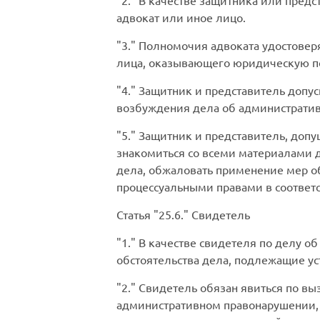
2.
В качестве защитника или предс
адвокат или иное лицо.
3.
Полномочия адвоката удостовер
лица, оказывающего юридическую по
4.
Защитник и представитель допус
возбуждения дела об администрати
5.
Защитник и представитель, допу
знакомиться со всеми материалами де
дела, обжаловать применение мер об
процессуальными правами в соответ
Статья
25.6.
Свидетель
1.
В качестве свидетеля по делу о
обстоятельства дела, подлежащие у
2.
Свидетель обязан явиться по выз
административном правонарушении, и