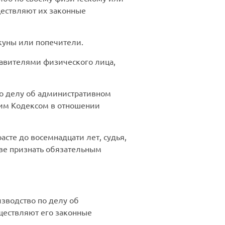
ществляют их законные
куны или попечители.
авителями физического лица,
по делу об административном
щим Кодексом в отношении
те до восемнадцати лет, судья,
ве признать обязательным
зводство по делу об
ществляют его законные