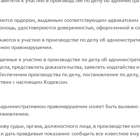
тавителя к участию в производстве по делу об администр
яются ордером, выданным соответствующим адвокатским
мощь, удостоверяются доверенностью, оформленной в соо
каются к участию в производстве по делу об администра
вном правонарушении.
щенные к участию в производстве по делу об администра
ла, представлять доказательства, заявлять ходатайства и
еспечения производства по делу, постановление по делу
ствии с настоящим Кодексом.
б административном правонарушении может быть вызвано 
становлению.
ову судьи, органа, должностного лица, в производстве ко
 дать правдивые показания: сообщить все известное ему 