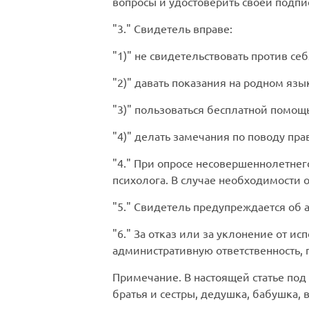
вопросы и удостоверить своей подпи
3.
Свидетель вправе:
1)
не свидетельствовать против себ
2)
давать показания на родном язык
3)
пользоваться бесплатной помощ
4)
делать замечания по поводу прав
4.
При опросе несовершеннолетнего 
психолога. В случае необходимости 
5.
Свидетель предупреждается об а
6.
За отказ или за уклонение от ис
административную ответственность,
Примечание.
В настоящей статье по
братья и сестры, дедушка, бабушка, 