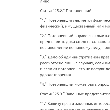
лицо.
Статья
25.2.
Потерпевший
1.
Потерпевшим является физическ
физический, имущественный или мо
2.
Потерпевший вправе знакомиться
представлять доказательства, заявл
постановление по данному делу, пол
3.
Дело об административном право
рассмотрено лишь в случаях, если 
и если от потерпевшего не поступил
удовлетворения.
4.
Потерпевший может быть опроше
Статья
25.3.
Законные представител
1.
Защиту прав и законных интересо
административном правонарушении,