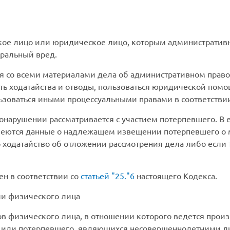
ое лицо или юридическое лицо, которым администрати
ральный вред.
 со всеми материалами дела об административном право
ять ходатайства и отводы, пользоваться юридической пом
ьзоваться иными процессуальными правами в соответстви
нарушении рассматривается с участием потерпевшего. В е
имеются данные о надлежащем извещении потерпевшего о 
о ходатайство об отложении рассмотрения дела либо если 
н в соответствии со
статьей
25.
6
настоящего Кодекса.
и физического лица
в физического лица, в отношении которого ведется произ
 или потерпевшего, являющихся несовершеннолетними л