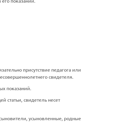
 его показаний.
язательно присутствие педагога или
 несовершеннолетнего свидетеля.
ых показаний.
ей статьи, свидетель несет
усыновители, усыновленные, родные