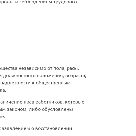
троль за соблюдением трудового
щества независимо от пола, расы,
и должностного положения, возраста,
ринадлежности к общественным
ка.
аничение прав работников, которые
ым законом, либо обусловлены
те.
 с заявлением о восстановлении