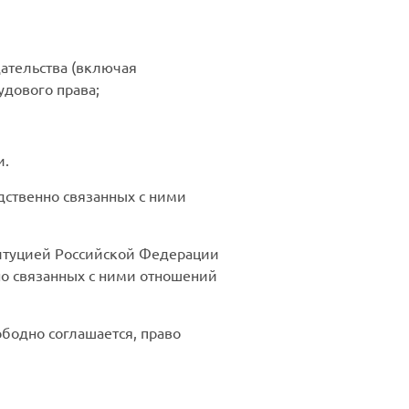
ательства (включая
удового права;
и.
ственно связанных с ними
титуцией Российской Федерации
о связанных с ними отношений
ободно соглашается, право