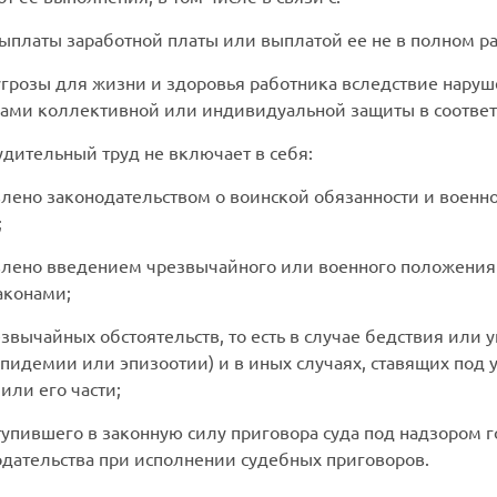
ыплаты заработной платы или выплатой ее не в полном р
грозы для жизни и здоровья работника вследствие наруше
твами коллективной или индивидуальной защиты в соотве
дительный труд не включает в себя:
влено законодательством о воинской обязанности и воен
;
влено введением чрезвычайного или военного положения 
аконами;
звычайных обстоятельств, то есть в случае бедствия или 
эпидемии или эпизоотии) и в иных случаях, ставящих под
или его части;
упившего в законную силу приговора суда под надзором г
одательства при исполнении судебных приговоров.