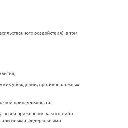
сильственного воздействия), в том
звития;
ческих убеждений, противоположных
иозной принадлежности.
 угрозой применения какого-либо
сом или иными федеральными