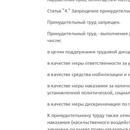
Статья
4.
Запрещение принудительн
Принудительный труд запрещен.
Принудительный труд
- выполнение 
числе:
в целях поддержания трудовой дисц
в качестве меры ответственности за у
в качестве средства мобилизации и 
в качестве меры наказания за нали
установленной политической, социа
в качестве меры дискриминации по 
К принудительному труду также отно
наказания (насильственного воздейс
законами он имеет право отказаться о