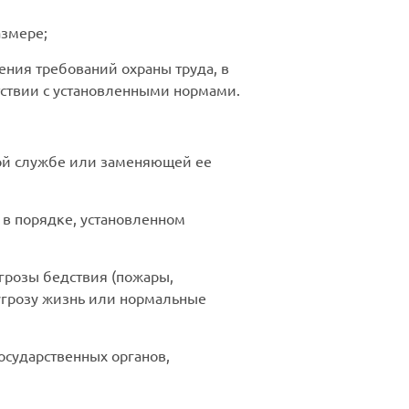
азмере;
ния требований охраны труда, в
тствии с установленными нормами.
ной службе или заменяющей ее
в порядке, установленном
угрозы бедствия (пожары,
 угрозу жизнь или нормальные
осударственных органов,