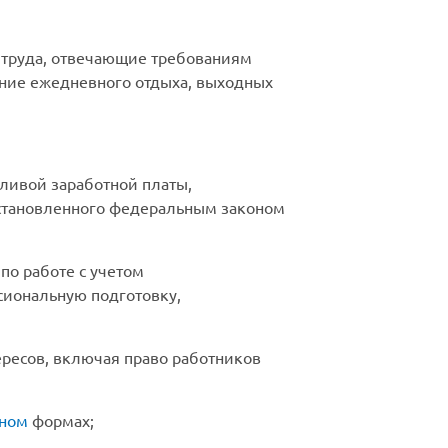
я труда, отвечающие требованиям
ение ежедневного отдыха, выходных
ливой заработной платы,
установленного федеральным законом
по работе с учетом
сиональную подготовку,
ересов, включая право работников
оном
формах;