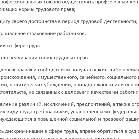
профессиональных союзов осуществлять профсоюзный кон
ержащих нормы трудового права;
щиту своего достоинства в период трудовой деятельности;
социальное страхование работников.
и в сфере труда
ля реализации своих трудовых прав.
удовых правах и свободах или получать какие-либо преиму
 происхождения, имущественного, семейного, социального 
игии, политических убеждений, принадлежности или неп
стоятельств, не связанных с деловыми качествами работни
вление различий, исключений, предпочтений, а также огр
му виду труда требованиями, установленными федеральн
, нуждающихся в повышенной социальной и правовой защи
сь дискриминации в сфере труда, вправе обратиться в суд
иального вреда и компенсации морального вреда.