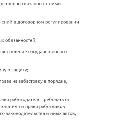
едственно связанных с ними
инений в договорном регулировании
ых обязанностей;
уществление государственного
бную защиту;
рава на забастовку в порядке,
раво работодателя требовать от
тодателя и право работников
о законодательства и иных актов,