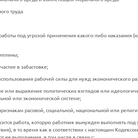
ого труда
работы под угрозой применения какого-либо наказания (на
иплины;
частие в забастовке;
использования рабочей силы для нужд экономического ра
чие или выражение политических взглядов или идеологи
льной или экономической системе;
признакам расовой, социальной, национальной или религ
сится работа, которую работник вынужден выполнять под
твия), в то время как в соответствии с настоящим Кодек
т ее выполнения, в том числе в связи с: