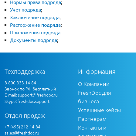
Нормы права подряда
;
Учет подряда
;
Заключение подряда
;
Расторжение подряда
;
Приложения подряда
;
Документы подряда
;
Техподдержка
Информация
8-800-333-14-84
О Компании
Звонок по РФ бесплатный
FreshDoc для
E-mail:
support@freshdoc.ru
бизнеса
Skype: freshdoc.support
Успешные кейсы
Отдел продаж
Партнерам
+7 (495) 212-14-84
Контакты и
sales@freshdoc.ru
реквизиты