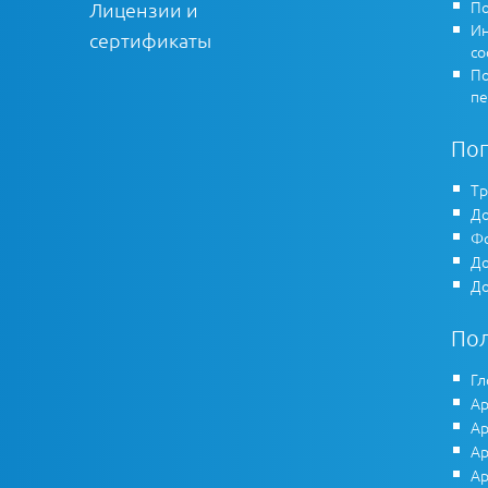
По
Лицензии и
Ин
сертификаты
co
По
пе
По
Тр
До
Фо
До
До
По
Гл
Ар
Ар
Ар
Ар