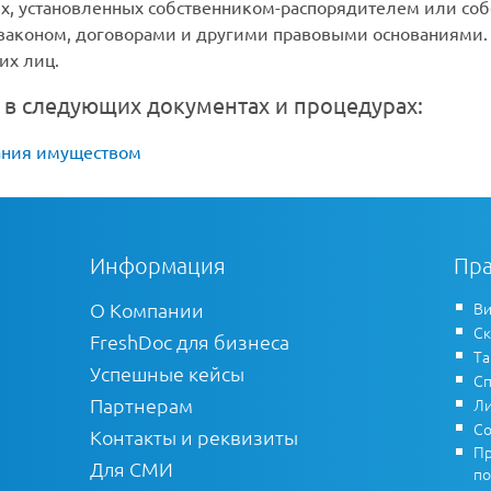
ях, установленных собственником-распорядителем или со
 законом, договорами и другими правовыми основаниями.
их лиц.
 в следующих документах и процедурах:
ания имуществом
Информация
Пра
О Компании
Ви
Ск
FreshDoc для бизнеса
Т
Успешные кейсы
Сп
Партнерам
Ли
Со
Контакты и реквизиты
Пр
Для СМИ
по