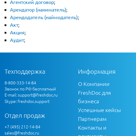
Агентский договор
;
Арендатор (наниматель)
;
Арендодатель (наймодатель)
;
Акт
;
Акция
;
Аудит
;
Техподдержка
Информация
8-800-333-14-84
О Компании
Звонок по РФ бесплатный
FreshDoc для
E-mail:
support@freshdoc.ru
бизнеса
Skype: freshdoc.support
Успешные кейсы
Отдел продаж
Партнерам
+7 (495) 212-14-84
Контакты и
sales@freshdoc.ru
реквизиты