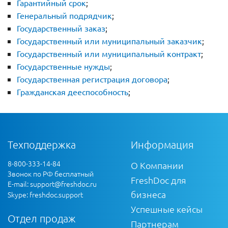
Гарантийный срок
;
Генеральный подрядчик
;
Государственный заказ
;
Государственный или муниципальный заказчик
;
Государственный или муниципальный контракт
;
Государственные нужды
;
Государственная регистрация договора
;
Гражданская дееспособность
;
Техподдержка
Информация
8-800-333-14-84
О Компании
Звонок по РФ бесплатный
FreshDoc для
E-mail:
support@freshdoc.ru
бизнеса
Skype: freshdoc.support
Успешные кейсы
Отдел продаж
Партнерам