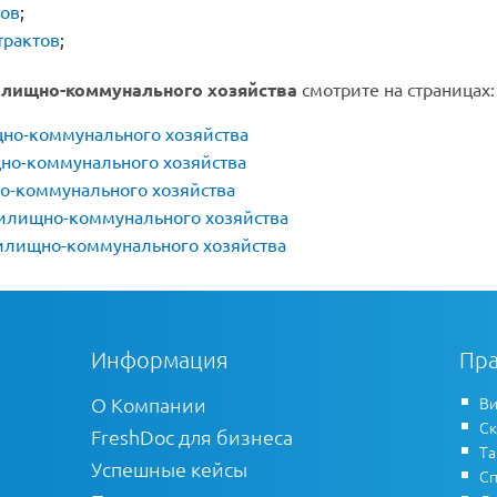
тов
;
трактов
;
илищно-коммунального хозяйства
смотрите на страницах:
щно-коммунального хозяйства
но-коммунального хозяйства
о-коммунального хозяйства
жилищно-коммунального хозяйства
илищно-коммунального хозяйства
Информация
Пра
О Компании
Ви
Ск
FreshDoc для бизнеса
Т
Успешные кейсы
Сп