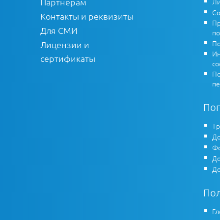
Партнерам
Ли
Со
Контакты и реквизиты
Пр
Для СМИ
по
По
Лицензии и
Ин
сертификаты
co
По
пе
По
Тр
До
Фо
До
До
По
Гл