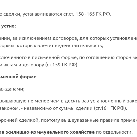
делки, устанавливаются ст.ст. 158 -165 ГК РФ.
 устно
:
нии, за исключением договоров, для которых установлена
ормы, которых влечет недействительность;
ключенного в письменной форме, по соглашению сторон мог
актам и договору (ст.159 ГК РФ).
ьменной форме
:
ражданами;
ревышающую не менее чем в десять раз установленный за
законом, - независимо от суммы сделки (ст.161 ГК РФ).
торонней сделкой, поэтому вышеуказанные правила приме
в жилищно-коммунального хозяйства
по отдельности.