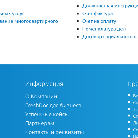
Должностная инструкц
ьных услуг
Счет фактура
вание многоквартирного
Счет на оплату
Номенклатура дел
Договор социального н
Информация
Пра
О Компании
Ви
Ск
FreshDoc для бизнеса
Т
Успешные кейсы
Сп
Партнерам
Ли
Со
Контакты и реквизиты
Пр