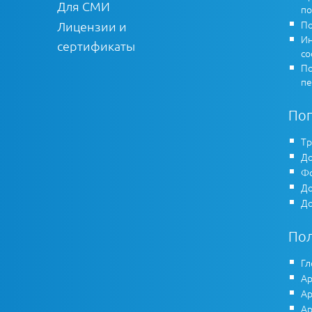
Для СМИ
по
По
Лицензии и
Ин
сертификаты
co
По
пе
По
Тр
До
Фо
До
До
По
Гл
Ар
Ар
Ар