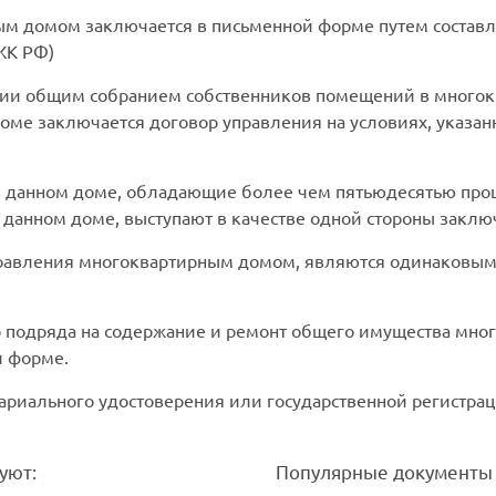
м домом заключается в письменной форме путем составл
 ЖК РФ)
ии общим собранием собственников помещений в многок
оме заключается договор управления на условиях, указа
 данном доме, обладающие более чем пятьюдесятью проц
данном доме, выступают в качестве одной стороны заклю
правления многоквартирным домом, являются одинаковым
р подряда на содержание и ремонт общего имущества мно
й форме.
тариального удостоверения или государственной регистрац
уют:
Популярные документы 