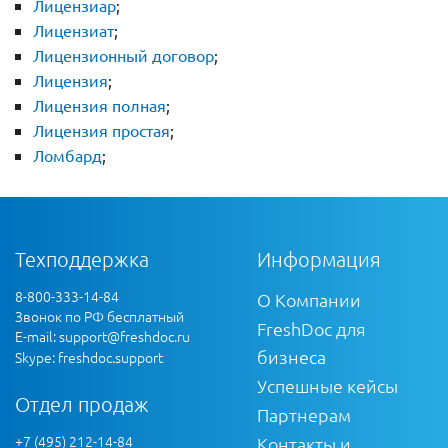
Лицензиар
;
Лицензиат
;
Лицензионный договор
;
Лицензия
;
Лицензия полная
;
Лицензия простая
;
Ломбард
;
Техподдержка
Информация
8-800-333-14-84
О Компании
Звонок по РФ бесплатный
FreshDoc для
E-mail:
support@freshdoc.ru
бизнеса
Skype: freshdoc.support
Успешные кейсы
Отдел продаж
Партнерам
+7 (495) 212-14-84
Контакты и