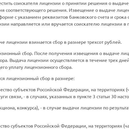
стить соискателя лицензии о принятии решения о выдаче
тия соответствующего решения. Извещение о выдаче лице
орме с указанием реквизитов банковского счета и срока 
нзии направляется или вручается соискателю лицензии в
че лицензии взимается сбор в размере трехсот рублей.
нзионный сбор. После получения извещения о выдаче лиц
ора. Выдача лицензии осуществляется в течение трех дне
го уплату лицензионного сбора.
тся лицензионный сбор в размере:
ество субъектов Российской Федерации, на территориях (ч
ги связи, - в случаях, указанных в пункте 3 статьи 30 на
циона, конкурса), - в случае выдачи лицензии по результ
ство субъектов Российской Федерации, на территориях (ча