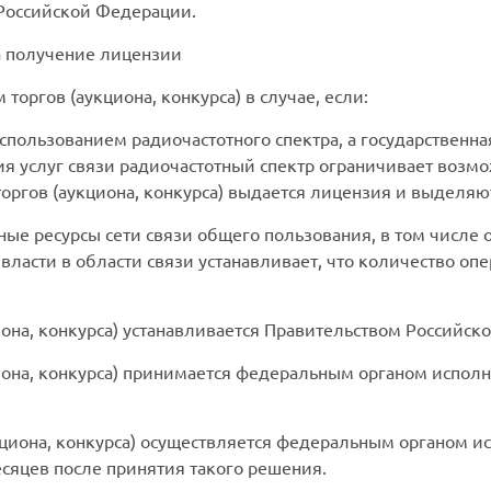
 Российской Федерации.
на получение лицензии
торгов (аукциона, конкурса) в случае, если:
 использованием радиочастотного спектра, а государственн
ния услуг связи радиочастотный спектр ограничивает возм
оргов (аукциона, конкурса) выдается лицензия и выделяю
ные ресурсы сети связи общего пользования, в том числе 
ласти в области связи устанавливает, что количество опе
иона, конкурса) устанавливается Правительством Российск
она, конкурса) принимается федеральным органом исполни
циона, конкурса) осуществляется федеральным органом и
есяцев после принятия такого решения.