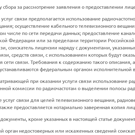
 сбора за рассмотрение заявления о предоставлении лиц
ия услуг связи предполагается использование радиочастотно
ания; осуществление кабельного телевизионного вещани
ом числе по сети передачи данных; предоставление кана
ской Федерации или за пределами территории Российско
зи, соискатель лицензии наряду с документами, указанными
язи, средств связи, с использованием которых будут оказы
 сети связи. Требования к содержанию такого описания, а
 устанавливаются федеральным органом исполнительной вл
атривающей при оказании услуги связи использование рад
енной комиссии по радиочастотам о выделении полосы рад
е услуг связи для целей телевизионного вещания, радио
акже предоставляется нотариально заверенная копия лиц
 документы, кроме указанных в настоящей статье документ
й орган недостоверных или искаженных сведений соискат