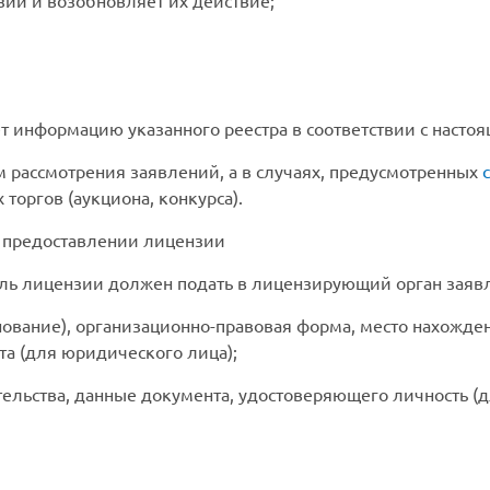
зий и возобновляет их действие;
ет информацию указанного реестра в соответствии с нас
м рассмотрения заявлений, а в случаях, предусмотренных
 торгов (аукциона, конкурса).
о предоставлении лицензии
ель лицензии должен подать в лицензирующий орган заявл
ование), организационно-правовая форма, место нахожде
та (для юридического лица);
ительства, данные документа, удостоверяющего личность 