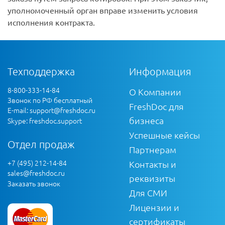
уполномоченный орган вправе изменить условия
исполнения контракта.
Техподдержка
Информация
8-800-333-14-84
О Компании
Звонок по РФ бесплатный
FreshDoc для
E-mail:
support@freshdoc.ru
бизнеса
Skype: freshdoc.support
Успешные кейсы
Отдел продаж
Партнерам
+7 (495) 212-14-84
Контакты и
sales@freshdoc.ru
реквизиты
Заказать звонок
Для СМИ
Лицензии и
сертификаты