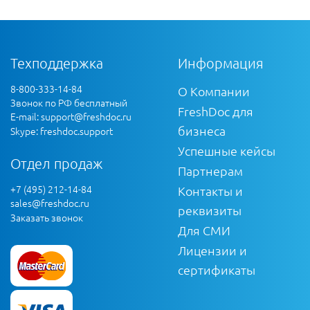
Техподдержка
Информация
8-800-333-14-84
О Компании
Звонок по РФ бесплатный
FreshDoc для
E-mail:
support@freshdoc.ru
бизнеса
Skype: freshdoc.support
Успешные кейсы
Отдел продаж
Партнерам
+7 (495) 212-14-84
Контакты и
sales@freshdoc.ru
реквизиты
Заказать звонок
Для СМИ
Лицензии и
сертификаты