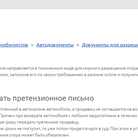
омобилистов
>
Автодокументы
>
Документы для разреш
иля направляется в письменном виде для мирного разрешения спора
ии, заполнив его по своим требованиям в режиме online и получит
ать претензионное письмо
ленный в автосалоне автомобиль, а продавец не соглашается на возв
 Причем при возврате автомобиля с любыми недостатками в течении 
чше сразу передать претензию продавцу.
ые сроки не поступит, то уже потом придется идти в суд. При этом в
ния спора может быть обязателен.