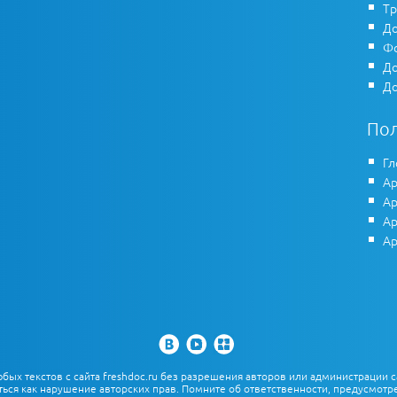
Тр
До
Фо
До
До
По
Гл
Ар
Ар
Ар
Ар
х текстов с сайта freshdoc.ru без разрешения авторов или администрации с
ться как нарушение авторских прав. Помните об ответственности, предусмотре