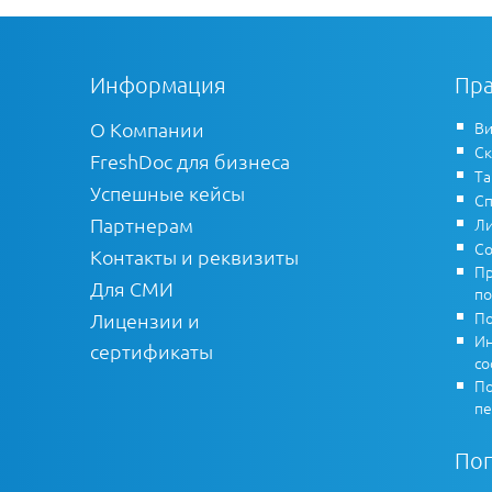
Информация
Пра
О Компании
Ви
Ск
FreshDoc для бизнеса
Т
Успешные кейсы
Сп
Партнерам
Ли
Со
Контакты и реквизиты
Пр
Для СМИ
по
По
Лицензии и
Ин
сертификаты
co
По
пе
По