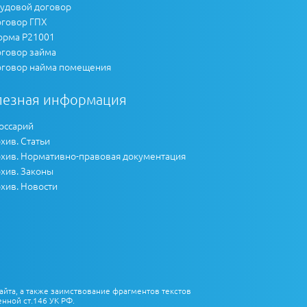
удовой договор
говор ГПХ
рма Р21001
говор займа
говор найма помещения
лезная информация
оссарий
хив. Статьи
хив. Нормативно-правовая документация
хив. Законы
хив. Новости
айта, а также заимствование фрагментов текстов
нной ст.146 УК РФ.