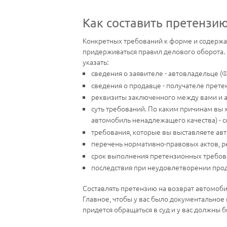
Как составить претензи
Конкретных требований к форме и содержан
придерживаться правил делового оборота. 
указать:
сведения о заявителе - автовладельце (
сведения о продавце - получателе прете
реквизиты заключенного между вами и а
суть требований. По каким причинам вы 
автомобиль ненадлежащего качества) - с
требования, которые вы выставляете авт
перечень нормативно-правовых актов, 
срок выполнения претензионных требов
последствия при неудовлетворении про
Составлять претензию на возврат автомобил
Главное, чтобы у вас было документальное
придется обращаться в суд и у вас должны 