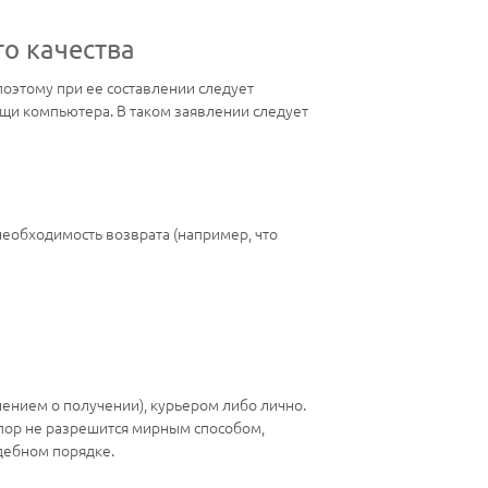
о качества
поэтому при ее составлении следует
щи компьютера. В таком заявлении следует
необходимость возврата (например, что
лением о получении), курьером либо лично.
спор не разрешится мирным способом,
удебном порядке.