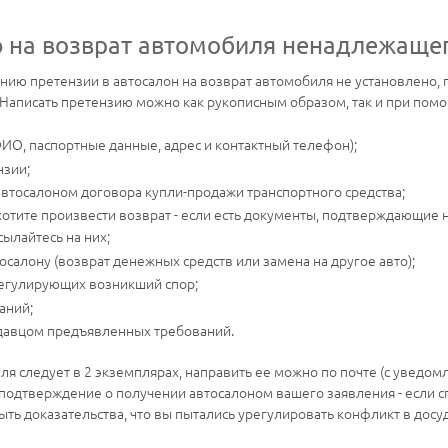
ю на возврат автомобиля ненадлежащег
ию претензии в автосалон на возврат автомобиля не установлено, 
Написать претензию можно как рукописным образом, так и при помо
ФИО, паспортные данные, адрес и контактный телефон);
нзии;
втосалоном договора купли-продажи транспортного средства;
хотите произвести возврат - если есть документы, подтверждающие 
сылайтесь на них;
осалону (возврат денежных средств или замена на другое авто);
регулирующих возникший спор;
аний;
давцом предъявленных требований.
я следует в 2 экземплярах, направить ее можно по почте (с уведом
 подтверждение о получении автосалоном вашего заявления - если 
быть доказательства, что вы пытались урегулировать конфликт в дос