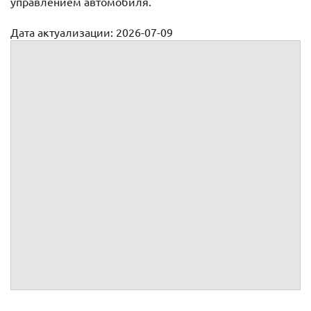
управлением автомобиля.
Дата актуализации: 2026-07-09
Документы для разрешения споров
Исковое заявление по возврату автомобиля
Претензия по возврату автомобиля
Претензия к виновнику ДТП о возмещении вреда жизни
и здоровью
Исковое заявление к виновнику ДТП о возмещении
вреда жизни и здоровью
Исковое заявление о возмещении вреда, причиненного
в результате ДТП по ОСАГО
Досудебная претензия по ОСАГО