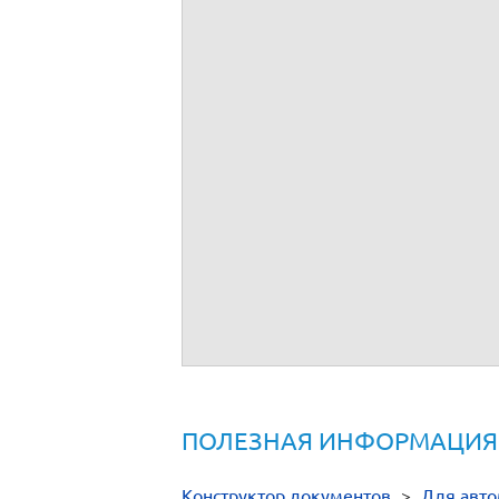
Заявление в ГИБДД на регистрационн
Заявление о выдаче свидетельства о 
Заявление о выдаче разрешения на 
Заявление о технических ошибках
Заявление на получение/замену прав
ПОЛЕЗНАЯ ИНФОРМАЦИЯ
Конструктор документов
>
Для авт