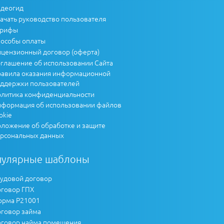
деогид
ачать руководство пользователя
арифы
особы оплаты
цензионный договор (оферта)
глашение об использовании Сайта
авила оказания информационной
ддержки пользователей
литика конфиденциальности
формация об использовании файлов
okie
ложение об обработке и защите
рсональных данных
пулярные шаблоны
удовой договор
говор ГПХ
рма Р21001
говор займа
говор найма помещения