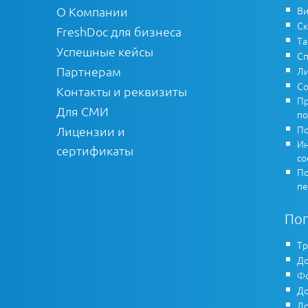
О Компании
Ви
Ск
FreshDoc для бизнеса
Т
Успешные кейсы
Сп
Партнерам
Ли
Со
Контакты и реквизиты
Пр
Для СМИ
по
По
Лицензии и
Ин
сертификаты
co
По
пе
По
Тр
До
Фо
До
До