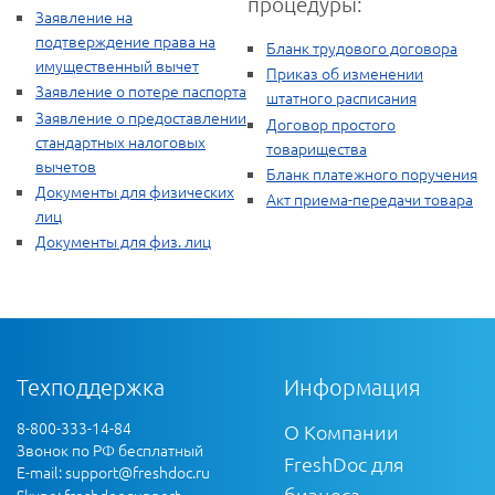
процедуры:
Заявление на
подтверждение права на
Бланк трудового договора
имущественный вычет
Приказ об изменении
Заявление о потере паспорта
штатного расписания
Заявление о предоставлении
Договор простого
стандартных налоговых
товарищества
вычетов
Бланк платежного поручения
Документы для физических
Акт приема-передачи товара
лиц
Документы для физ. лиц
Техподдержка
Информация
8-800-333-14-84
О Компании
Звонок по РФ бесплатный
FreshDoc для
E-mail:
support@freshdoc.ru
бизнеса