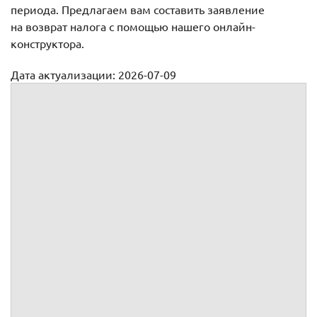
периода. Предлагаем вам составить заявление
на возврат налога с помощью нашего онлайн-
конструктора.
Дата актуализации: 2026-07-09
Заявление на получение профессионального налогового
вычета
(кому: должность и Ф.И.О.
руководителя)
от
(Ф.И.О. заявителя)
ИНН
проживающего(-ей) по адресу: