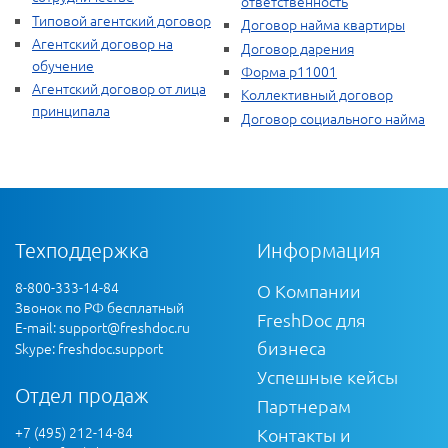
ответственность
Типовой агентский договор
Договор найма квартиры
Агентский договор на
Договор дарения
обучение
Форма р11001
Агентский договор от лица
Коллективный договор
принципала
Договор социального найма
Техподдержка
Информация
8-800-333-14-84
О Компании
Звонок по РФ бесплатный
FreshDoc для
E-mail:
support@freshdoc.ru
бизнеса
Skype: freshdoc.support
Успешные кейсы
Отдел продаж
Партнерам
+7 (495) 212-14-84
Контакты и